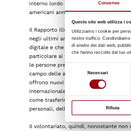
Consenso
interno lordo (PIL) di un paese. Quest
americani annui.
Questo sito web utilizza i c
Il Rapporto illustra inoltre i trend che 
Utilizziamo i cookie per perso
negli ultimi anni, riconducibili alle ten
nostro traffico. Condividiamo 
di analisi dei dati web, pubbl
digitale e che contribuiscono significa
che hanno raccolto dal tuo uti
particolare ai
fenomeni migratori e ai vi
le persone prestano servizi di volontari
Selezione
Necessari
del
campo delle attività di volontariato; al
consenso
offrono nuovi mezzi di partecipazione 
internazionale sottolineano la
necessità
come trasferimento delle competenze te
Rifiuta
personali, della cooperazione globale e d
Il volontariato, quindi, nonostante non 