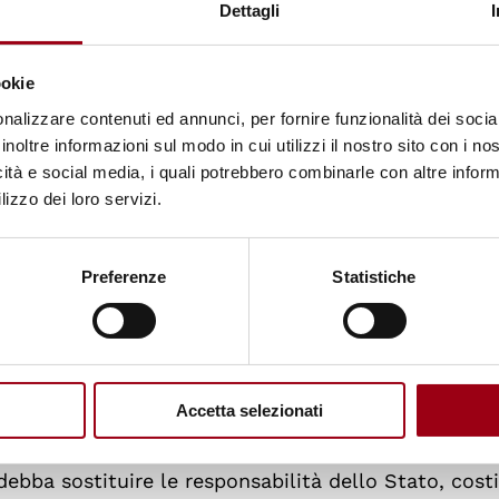
Dettagli
o ammonta cumulativamente a 400 miliardi di dollar
ookie
caratterizzano le
nuove forme di volontariato
svilup
nalizzare contenuti ed annunci, per fornire funzionalità dei socia
denze generali che interessano le società globali nel
inoltre informazioni sul modo in cui utilizzi il nostro sito con i n
icità e social media, i quali potrebbero combinarle con altre inform
tivamente allo sviluppo umano. Fa riferimento in
lizzo dei loro servizi.
aggi
, che stanno trasformando le modalità attraver
ato; al
settore privato
, che è sempre più impegnato
Preferenze
Statistiche
le
tecnologie dell'informazione e della comunicazio
volontaria. Queste nuove forme di volontariato
 di ripensare la cooperazione allo sviluppo
, non so
cniche, ma anche in termini di sviluppo delle rela
Accetta selezionati
ei valori della solidarietà.
debba sostituire le responsabilità dello Stato, cost