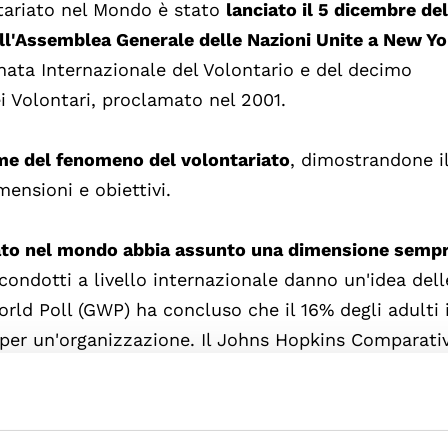
ntariato nel Mondo è stato
lanciato il 5 dicembre de
ll'Assemblea Generale delle Nazioni Unite a New Y
nata Internazionale del Volontario e del decimo
i Volontari, proclamato nel 2001.
eme del fenomeno del volontariato
, dimostrandone i
ensioni e obiettivi.
ato nel mondo abbia assunto una dimensione sempr
condotti a livello internazionale danno un'idea dell
orld Poll (GWP) ha concluso che il 16% degli adulti 
o per un'organizzazione. Il Johns Hopkins Comparati
nziato che se i volontari fossero una nazione,
oso del mondo, con oltre 140 milioni di persone. Il
o del volontariato rappresenta in media l'1,1% del p