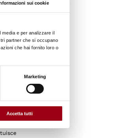
Informazioni sui cookie
i
patesi
l media e per analizzare il
l'era
ostri partner che si occupano
azioni che hai fornito loro o
so cui
 nel
Marketing
ne
, che
lo
zioni
Accetta tutti
ituisce