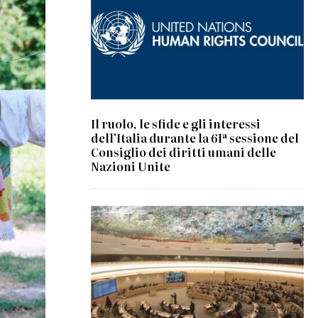
Il ruolo, le sfide e gli interessi
dell'Italia durante la 61ª sessione del
Consiglio dei diritti umani delle
Nazioni Unite
© UN Photo/Jess Hoffman