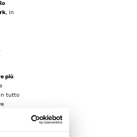
llo
ork
, in
l
e più
e
in tutto
ve
 CNP ha
rodotto