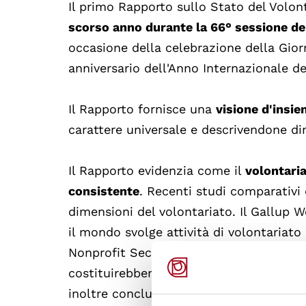
Il primo Rapporto sullo Stato del Volo
scorso anno durante la 66° sessione de
occasione della celebrazione della Gior
anniversario dell'Anno Internazionale de
Il Rapporto fornisce una
visione d'insi
carattere universale e descrivendone dim
Il Rapporto evidenzia come il
volontari
consistente
. Recenti studi comparativi 
dimensioni del volontariato. Il Gallup W
il mondo svolge attività di volontariat
Nonprofit Sector Project (CNP) ha evide
costituirebbero il nono paese più popol
inoltre concluso che il valore economic