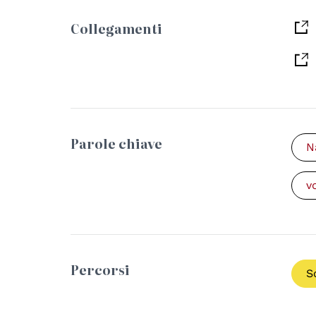
Collegamenti
Parole chiave
N
v
Percorsi
S