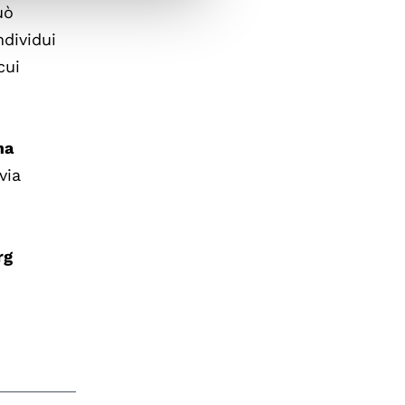
uò
dividui
cui
ma
 via
rg