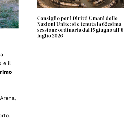
Consiglio per i Diritti Umani delle
Nazioni Unite: si è tenuta la 62esima
sessione ordinaria dal 15 giugno all’8
luglio 2026
la
 e il
rimo
 Arena,
orto.