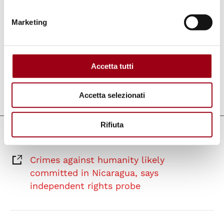
documentate ed estendere le sanzioni alle
istituzioni coinvolte nei crimini ai sensi del
Marketing
diritto internazionale.
Accetta tutti
Accetta selezionati
Aggiornato il:
25.03.2023
Rifiuta
Collegamenti
Crimes against humanity likely
committed in Nicaragua, says
independent rights probe