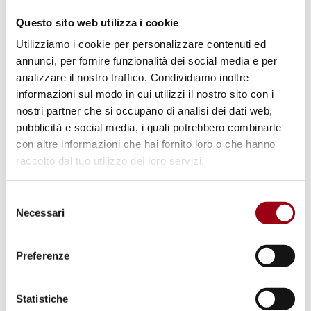
terrificante campagna di violazioni dei diritti
Questo sito web utilizza i cookie
"non costituiscono incidenti isolati, ma
Utilizziamo i cookie per personalizzare contenuti ed
annunci, per fornire funzionalità dei social media e per
rappresentano il prodotto del deliberato
analizzare il nostro traffico. Condividiamo inoltre
smantellamento delle istituzioni
informazioni sul modo in cui utilizzi il nostro sito con i
democratiche e la distruzione dello spazio
nostri partner che si occupano di analisi dei dati web,
civico e democratico", che si riflettono nei
pubblicità e social media, i quali potrebbero combinarle
con altre informazioni che hai fornito loro o che hanno
crimini contro l'umanità: omicidio,
raccolto dal tuo utilizzo dei loro servizi.
incarcerazione, tortura, compresa la violenza
sessuale, la deportazione e la persecuzione
Selezione
per motivi politici.
Necessari
del
consenso
La comunità internazionale è chiamata a
Preferenze
rispondere attraverso azioni legali
contro le
persone implicate nelle violazioni
Statistiche