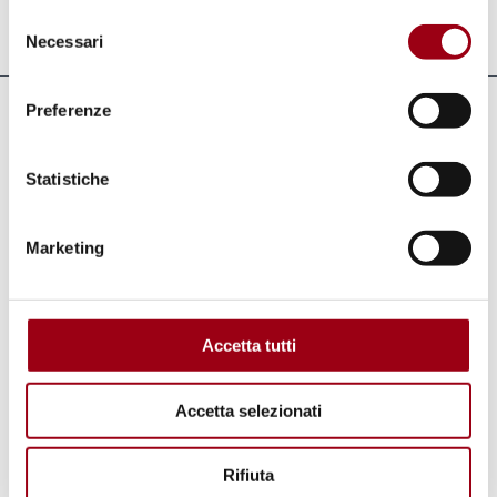
Selezione
Aggiornato il:
05.04.2024
Necessari
del
consenso
Preferenze
Collegamenti
Non Dalla Guerra
Statistiche
Marketing
Parole chiave
cooperazione
volontariato
Accetta tutti
Giordania
Accetta selezionati
Rifiuta
Percorsi