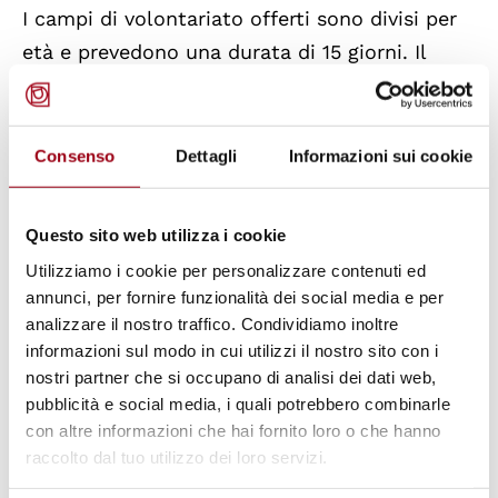
I campi di volontariato offerti sono divisi per
età e prevedono una durata di 15 giorni. Il
campo avrà luogo nelle città della Giordania
in cui sono presenti i centri Caritas.
Consenso
Dettagli
Informazioni sui cookie
Si accettano le iscrizioni entro e non oltre il
21 Aprile 2024
.
Inoltre, sono previste 4 borse
Questo sito web utilizza i cookie
di viaggio per coprire fino a massimo di un
Utilizziamo i cookie per personalizzare contenuti ed
terzo dell’intera quota di partecipazione al
annunci, per fornire funzionalità dei social media e per
campo di volontariato.
analizzare il nostro traffico. Condividiamo inoltre
informazioni sul modo in cui utilizzi il nostro sito con i
nostri partner che si occupano di analisi dei dati web,
pubblicità e social media, i quali potrebbero combinarle
Per maggiori informazioni:
con altre informazioni che hai fornito loro o che hanno
https://www.nondallaguerra.it/giordania-2024/
raccolto dal tuo utilizzo dei loro servizi.