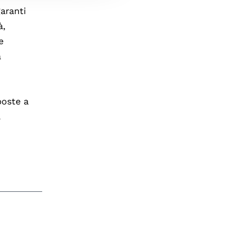
garanti
à,
e
a
poste a
.