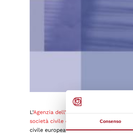
L’
Agenzia dell’Unione Europea per i diri
società civile europea: ancora sotto p
Consenso
civile europea, la quale ha un ruolo fo