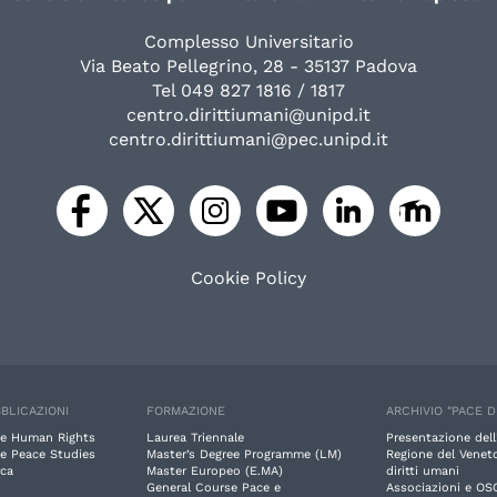
Complesso Universitario
Via Beato Pellegrino, 28 - 35137 Padova
Tel 049 827 1816 / 1817
centro.dirittiumani@unipd.it
centro.dirittiumani@pec.unipd.it
Cookie Policy
BLICAZIONI
FORMAZIONE
ARCHIVIO "PACE D
e Human Rights
Laurea Triennale
Presentazione dell
e Peace Studies
Master’s Degree Programme (LM)
Regione del Veneto
rca
Master Europeo (E.MA)
diritti umani
General Course Pace e
Associazioni e OS