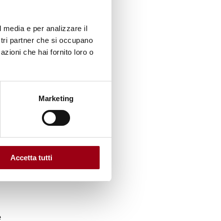
l media e per analizzare il
onta, e
ostri partner che si occupano
azioni che hai fornito loro o
tive
,
Marketing
fare di
Accetta tutti
 in
e