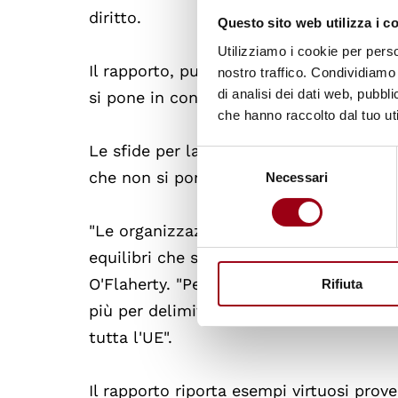
diritto.
Questo sito web utilizza i c
Utilizziamo i cookie per perso
Il rapporto, pubblicato il 19 luglio, è 
nostro traffico. Condividiamo 
di analisi dei dati web, pubbl
si pone in continuità con i risultati pre
che hanno raccolto dal tuo uti
Le sfide per la società civile, evidenzi
Selezione
che non si pongono come un ambiente di 
Necessari
del
consenso
"Le organizzazioni della società civile 
equilibri che sono alla base dello Stato 
O'Flaherty. "Per questo sono fermament
Rifiuta
più per delimitare lo spazio che consente
tutta l'UE".
Il rapporto riporta esempi virtuosi prov