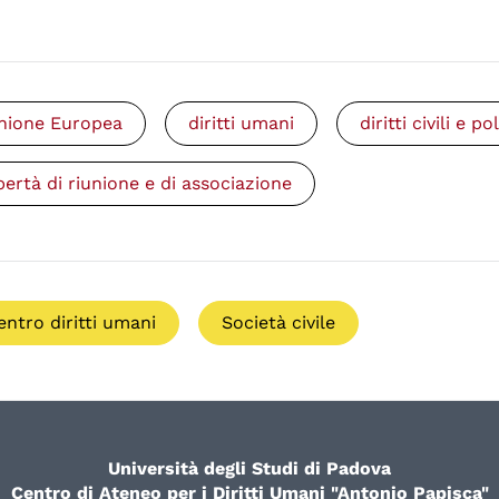
nione Europea
diritti umani
diritti civili e pol
ibertà di riunione e di associazione
entro diritti umani
Società civile
Università degli Studi di Padova
Centro di Ateneo per i Diritti Umani "Antonio Papisca"