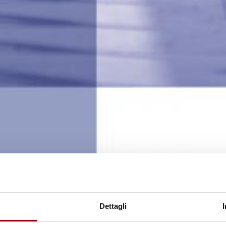
tti fondamentali (FRA)
ha pubblicato il rapporto
“La
ressione - aggiornamento 2022”
sullo stato della soc
Dettagli
ndamentale nella promozione di una cultura dello S