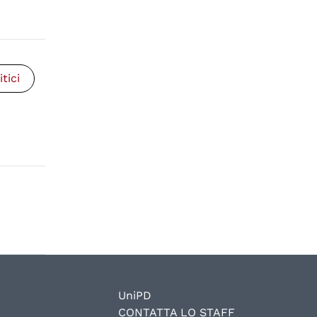
itici
UniPD
CONTATTA LO STAFF