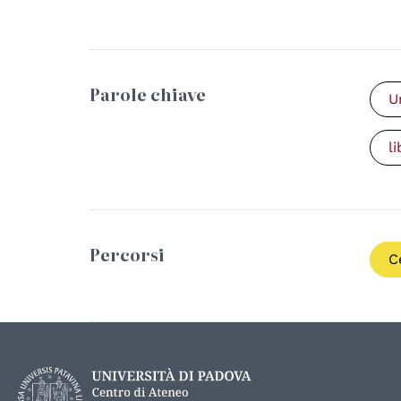
Parole chiave
U
l
Percorsi
C