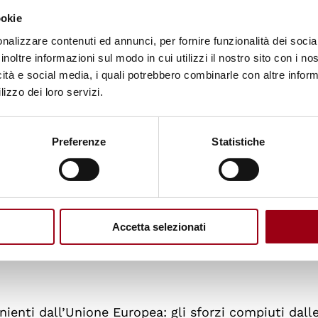
ookie
nalizzare contenuti ed annunci, per fornire funzionalità dei socia
un aggiornamento sulle
sfide
che la società civile affr
inoltre informazioni sul modo in cui utilizzi il nostro sito con i n
icità e social media, i quali potrebbero combinarle con altre inform
sentati dall’Agenzia nel 2018 e nel 2021.
lizzo dei loro servizi.
ate nel rapporto, vanno dalle
molestie
a
leggi restrit
lavoro favorevole per la società civile.
Preferenze
Statistiche
sono fondamentali per contribuire ai controlli e agli
di diritto", afferma il direttore della FRA Michael
e convinto che l'UE e i suoi Stati membri debbano 
Accetta selezionati
 alla società civile di salvaguardare i diritti umani
enienti dall’Unione Europea: gli sforzi compiuti dall