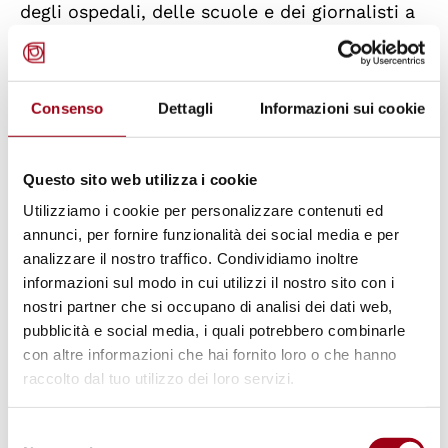
degli ospedali, delle scuole e dei giornalisti a
Gaza, che svolgono un ruolo cruciale nel
fornire servizi essenziali e nel riferire sulla
situazione.
Consenso
Dettagli
Informazioni sui cookie
Gli esperti chiedono un'azione immediata e un
Questo sito web utilizza i cookie
cessate il fuoco per rispondere ai bisogni
Utilizziamo i cookie per personalizzare contenuti ed
urgenti della popolazione di Gaza, compreso il
annunci, per fornire funzionalità dei social media e per
rilascio di tutti i civili tenuti prigionieri
analizzare il nostro traffico. Condividiamo inoltre
dall'attacco dei militanti di Hamas alle
informazioni sul modo in cui utilizzi il nostro sito con i
nostri partner che si occupano di analisi dei dati web,
comunità israeliane il 7 ottobre.
pubblicità e social media, i quali potrebbero combinarle
con altre informazioni che hai fornito loro o che hanno
Il 27 ottobre 2023 l'Assemblea Generale delle
raccolto dal tuo utilizzo dei loro servizi.
Nazioni Unite ha approvato una risoluzione
volta a proteggere i civili e a rispettare gli
Selezione