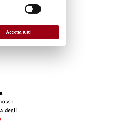
o
Accetta tutti
pare è
a
omosso
à degli
e