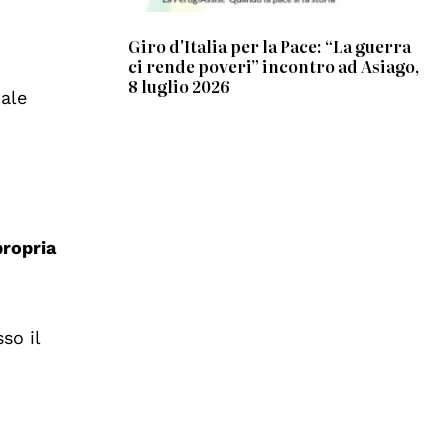
Giro d'Italia per la Pace: “La guerra
ci rende poveri” incontro ad Asiago,
a
8 luglio 2026
tale
i
propria
so il