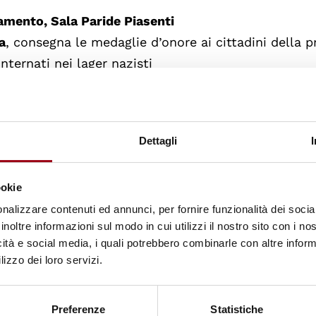
amento, Sala Paride Piasenti
a
, consegna le medaglie d’onore ai cittadini della p
internati nei lager nazisti
ità per la comunità di Padova di dimostrare unità 
ma di discriminazione.
L'evento si concluderà con la
Dettagli
are alle generazioni future l'importanza di una so
 e il rispetto reciproco.
ookie
nalizzare contenuti ed annunci, per fornire funzionalità dei socia
inoltre informazioni sul modo in cui utilizzi il nostro sito con i n
icità e social media, i quali potrebbero combinarle con altre inform
uardia, piazza dei Signori
lizzo dei loro servizi.
 e Vita
. Orario da martedì a domenica dalle 9:30 al
ibero.
Preferenze
Statistiche