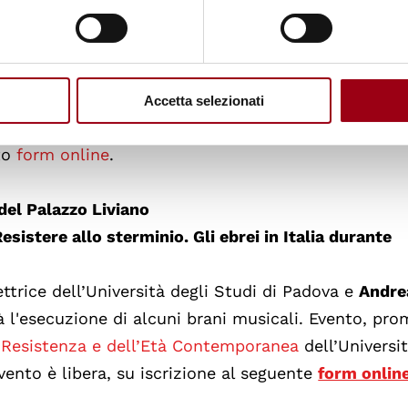
ntico Ghetto di Padova
za un itinerario audioguidato interattivo nell'antic
Accetta selezionati
t Story è possibile visitare la Sinagoga. Per parteci
ito
form online
.
 del Palazzo Liviano
esistere allo sterminio. Gli ebrei in Italia durante
rettrice dell’Università degli Studi di Padova e
Andre
à l'esecuzione di alcuni brani musicali. Evento, pr
a Resistenza e dell’Età Contemporanea
dell’Universit
vento è libera, su iscrizione al seguente
form onlin