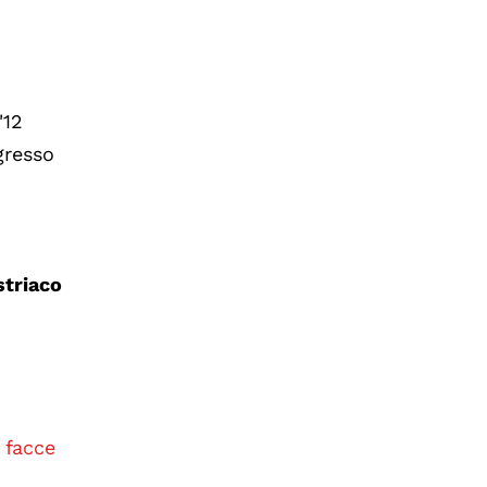
'12
gresso
striaco
 facce