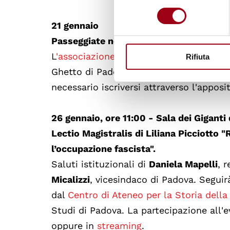
consenso
21 gennaio
Passeggiate nel tempo tra le vie dell'a
L
'associazione culturale Enetiké
organiz
Rifiuta
Ghetto di Padova. Al termine della Silen
necessario iscriversi attraverso l'appos
26 gennaio, ore 11:00 - Sala dei Giganti
Lectio Magistralis di Liliana Picciotto "R
l’occupazione fascista".
Saluti istituzionali di
Daniela Mapelli
, 
Micalizzi
, vicesindaco di Padova. Seguir
dal
Centro di Ateneo per la Storia dell
Studi di Padova. La partecipazione all'e
oppure in
streaming
.