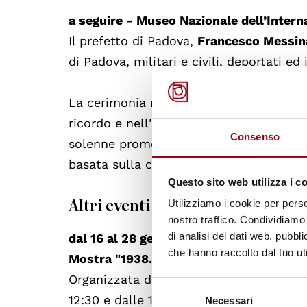
a seguire - Museo Nazionale dell’Intern
Il prefetto di Padova,
Francesco Messin
di Padova, militari e civili, deportati ed 
La cerimonia rappresenterà un'opportun
ricordo e nell'impegno contro ogni for
Consenso
solenne promessa di continuare a insegn
basata sulla comprensione, la tolleranza
Questo sito web utilizza i c
Altri eventi
Utilizziamo i cookie per perso
nostro traffico. Condividiamo 
di analisi dei dati web, pubbl
dal 16 al 28 gennaio - Sala della Gran G
che hanno raccolto dal tuo uti
Mostra "1938. Vite spezzate"
Organizzata dall’
associazione Aps Storia
Selezione
12:30 e dalle 15:00 alle 18:00. Ingresso l
Necessari
del