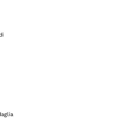
di
daglia