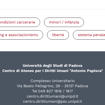
ondizioni carcerarie
minori / infanzia
ng e associazionismo
libertà
sistema penal
Università degli Studi di Padova
Centro di Ateneo per i Diritti Umani "Antonio Papisca"
Complesso Universitario
Via Beato Pellegrino, 28 - 35137 Padova
Tel 049 827 1816 / 1817
centro.dirittiumani@unipd.it
centro.dirittiumani@pec.unipd.it