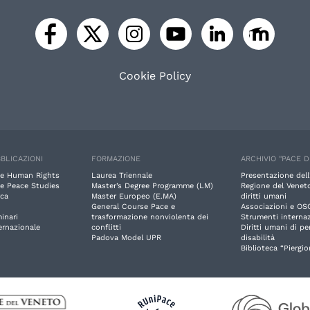
Cookie Policy
BLICAZIONI
FORMAZIONE
ARCHIVIO "PACE D
e Human Rights
Laurea Triennale
Presentazione dell
e Peace Studies
Master’s Degree Programme (LM)
Regione del Veneto
rca
Master Europeo (E.MA)
diritti umani
General Course Pace e
Associazioni e OS
inari
trasformazione nonviolenta dei
Strumenti internaz
ernazionale
conflitti
Diritti umani di p
Padova Model UPR
disabilità
Biblioteca “Piergio