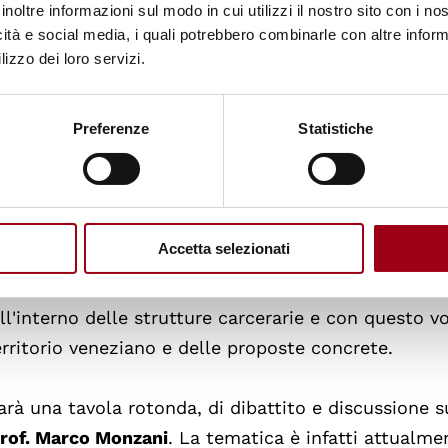
inoltre informazioni sul modo in cui utilizzi il nostro sito con i n
icità e social media, i quali potrebbero combinarle con altre inform
lizzo dei loro servizi.
ce del libro,
Carla Forcolin
, e gli altri autori che h
Mario Magrini e Maurizio Pitter
) presenteranno i te
Preferenze
Statistiche
tutela del bambino quando la madre deve scontare
dinamento penitenziario le madri detenute possono, i
 di tre anni, trascorrendo con loro la reclusione nell’
poi elevato da tre a sei anni l’età dei bambini che 
Accetta selezionati
ppositi Istituti a custodia attenuata (Icam) o Case 
'Associazione "
La Gabbianella e altri animali
", si o
 all'interno delle strutture carcerarie e con questo 
erritorio veneziano e delle proposte concrete.
arà una tavola rotonda, di dibattito e discussione s
rof. Marco Monzani
. La tematica è infatti attualme