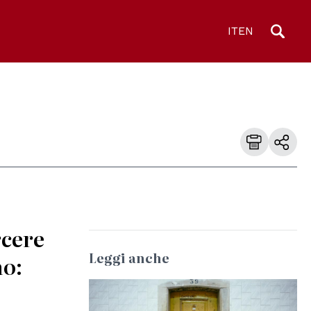
IT
EN
rcere
Leggi anche
no: