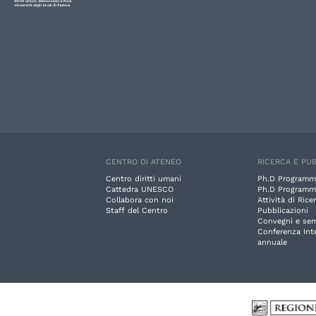
CENTRO DI ATENEO
RICERCA E PUB
Centro diritti umani
Ph.D Programm
Cattedra UNESCO
Ph.D Programm
Collabora con noi
Attività di Rice
Staff del Centro
Pubblicazioni
Convegni e sem
Conferenza Int
annuale