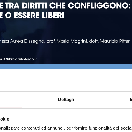
Dettagli
ookie
0, sulla piattaforma Zoom si terrà la presentazione d
ei anni. I figli delle detenute tra diritti che conflig
nalizzare contenuti ed annunci, per fornire funzionalità dei socia