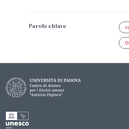
Parole chiave
c
O