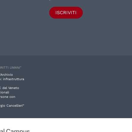
ISCRIVITI
IRITTI UMANI"
'Archivio
: infrastruttura
C del Veneto
ionali
ersone con
rgio Cancellieri”