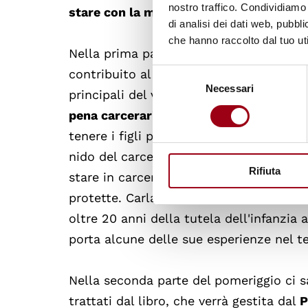
nostro traffico. Condividiamo 
stare con la madre o essere liberi
”.
di analisi dei dati web, pubbl
che hanno raccolto dal tuo uti
Nella prima parte del pomeriggio l'autri
Selezione
contribuito al volume (
Aurea Dissegna, 
Necessari
del
principali del volume che riguardano la
consenso
pena carceraria
. In base all'attuale or
tenere i figli piccoli con sé fino all’età
nido del carcere. Una legge del 2011 ha 
Rifiuta
stare in carcere con le madri, creando a
protette. Carla Forcolin, fondatrice dell
oltre 20 anni della tutela dell'infanzia
porta alcune delle sue esperienze nel t
Nella seconda parte del pomeriggio ci s
trattati dal libro, che verrà gestita dal
P