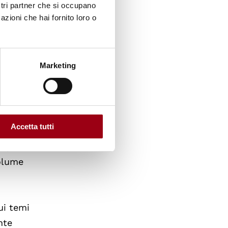
ostri partner che si occupano
azioni che hai fornito loro o
anno
mi
Marketing
 una
nfatti,
asilo
possono
Accetta tutti
famiglia
ccupa da
volume
ui temi
nte