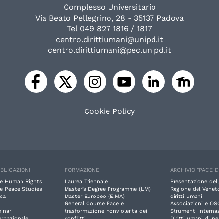
Complesso Universitario
Via Beato Pellegrino, 28 - 35137 Padova
Tel 049 827 1816 / 1817
centro.dirittiumani@unipd.it
centro.dirittiumani@pec.unipd.it
Cookie Policy
BLICAZIONI
FORMAZIONE
ARCHIVIO "PACE D
e Human Rights
Laurea Triennale
Presentazione dell
e Peace Studies
Master’s Degree Programme (LM)
Regione del Veneto
rca
Master Europeo (E.MA)
diritti umani
General Course Pace e
Associazioni e OS
inari
trasformazione nonviolenta dei
Strumenti internaz
ernazionale
conflitti
Diritti umani di p