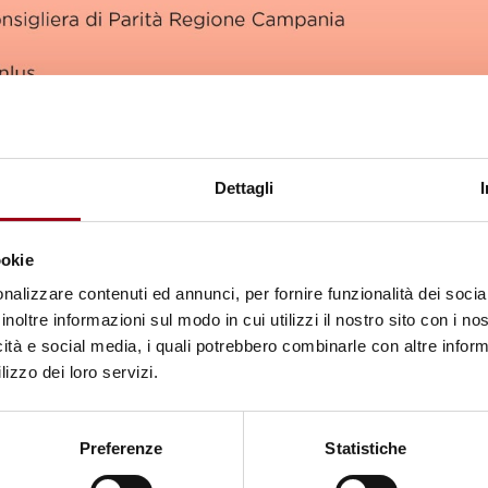
Dettagli
ookie
nalizzare contenuti ed annunci, per fornire funzionalità dei socia
inoltre informazioni sul modo in cui utilizzi il nostro sito con i n
icità e social media, i quali potrebbero combinarle con altre inform
lizzo dei loro servizi.
aviano organizza il seminario online "Diritti umani,
, alle ore 19.30.
Preferenze
Statistiche