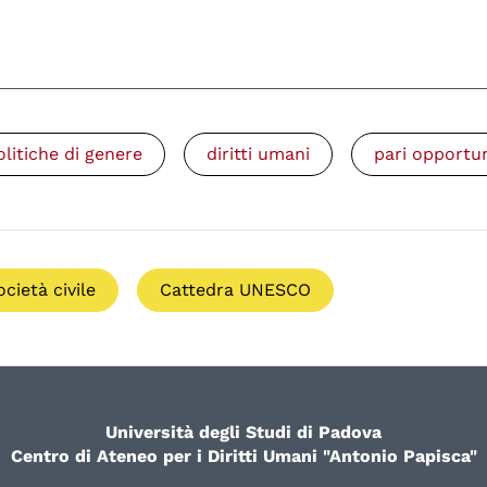
olitiche di genere
diritti umani
pari opportu
ocietà civile
Cattedra UNESCO
Università degli Studi di Padova
Centro di Ateneo per i Diritti Umani "Antonio Papisca"