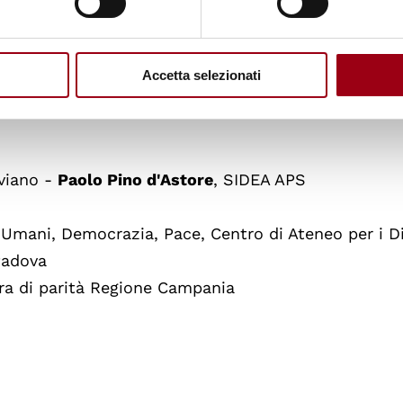
om e si potrà accedere con le seguenti credenziali
Accetta selezionati
aviano -
Paolo Pino d'Astore
, SIDEA APS
 Umani, Democrazia, Pace, Centro di Ateneo per i Dir
Padova
era di parità Regione Campania