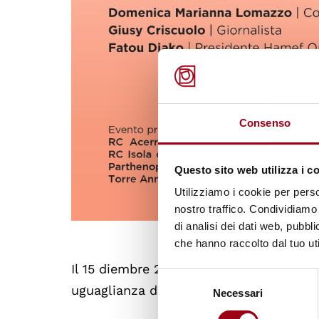
Consenso
Questo sito web utilizza i c
Utilizziamo i cookie per perso
nostro traffico. Condividiamo 
di analisi dei dati web, pubbl
che hanno raccolto dal tuo uti
Il 15 diembre 2021, il Rotary Club di Ott
Selezione
uguaglianza di genere e pari opportunità"
Necessari
del
consenso