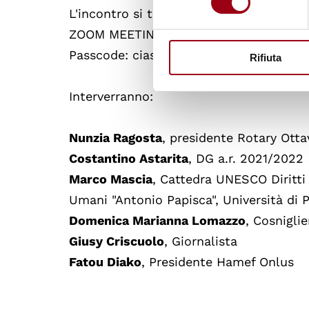
L'incontro si terrà sulla piattaforma Zo
ZOOM MEETING ID: 820 8245 5055
Passcode: ciascuno
Rifiuta
Interverranno:
Nunzia Ragosta
, presidente Rotary Ott
Costantino Astarita
, DG a.r. 2021/2022
Marco Mascia
, Cattedra UNESCO Diritti
Umani "Antonio Papisca", Università di 
Domenica Marianna Lomazzo
, Cosnigli
Giusy Criscuolo
, Giornalista
Fatou Diako
, Presidente Hamef Onlus