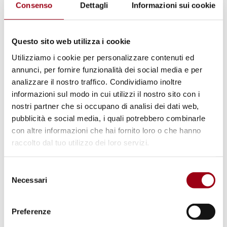
contro i professionisti che si occupano di
Consenso
Dettagli
Informazioni sui cookie
tematiche ambientali
, il che sottolinea la
natura dinamica ed evolutiva dei rischi nel
Questo sito web utilizza i cookie
panorama dei media. Inoltre, le minacce
Utilizziamo i cookie per personalizzare contenuti ed
fisiche non sono le uniche sfide che i
annunci, per fornire funzionalità dei social media e per
giornalisti devono affrontare. Sono stati
analizzare il nostro traffico. Condividiamo inoltre
denunciati numerosi casi di pressioni
informazioni sul modo in cui utilizzi il nostro sito con i
nostri partner che si occupano di analisi dei dati web,
finanziarie e legali.
pubblicità e social media, i quali potrebbero combinarle
con altre informazioni che hai fornito loro o che hanno
Oltre al suo continuo impegno per
raccolto dal tuo utilizzo dei loro servizi.
promuovere e difendere la libertà di stampa,
l'UNESCO esorta la comunità internazionale
Selezione
Necessari
del
ad intraprendere azioni concrete per istituire
consenso
solide protezioni per i giornalisti.
Preferenze