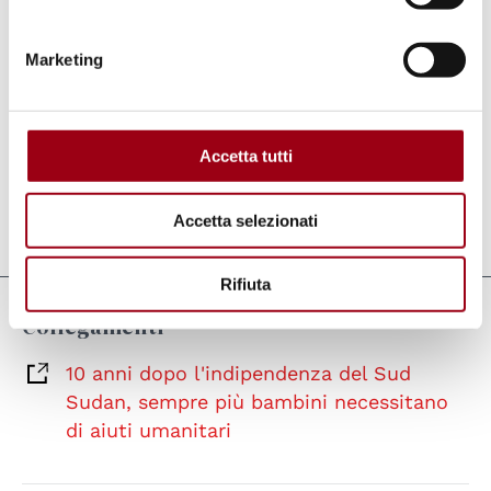
aiuto economico per finanziare il suo
intervento, dal momento che è già stato
Marketing
annunciato un taglio alle donazioni per il Sud
Sudan.
Qui
si può leggere l'appello di UNICEF.
Accetta tutti
Accetta selezionati
Aggiornato il:
20.08.2021
Rifiuta
Collegamenti
10 anni dopo l'indipendenza del Sud
Sudan, sempre più bambini necessitano
di aiuti umanitari