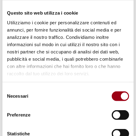
malnutrizione
, ad oggi circa 1,4 milione.
Questo sito web utilizza i cookie
Utilizziamo i cookie per personalizzare contenuti ed
Tutto ciò ha chiaramente ostacolato l'
accesso
annunci, per fornire funzionalità dei social media e per
dei minori all'educazione
e il Sud Sudan è ad
analizzare il nostro traffico. Condividiamo inoltre
oggi il Paese con la percentuale più alta di
informazioni sul modo in cui utilizzi il nostro sito con i
bambini in età scolastica che non vanno a
nostri partner che si occupano di analisi dei dati web,
pubblicità e social media, i quali potrebbero combinarle
scuola, con 2,8 milioni di bambini - il 70% di
con altre informazioni che hai fornito loro o che hanno
tutti i bambini in età scolastica del Paese. A
raccolto dal tuo utilizzo dei loro servizi.
questo si è aggiunta la chiusura delle scuole
per 14 mesi a causa della
pandemia
, che ha
Selezione
Necessari
lasciato altri 2 milioni di minori fuori dal
del
consenso
sistema scolastico.
Preferenze
UNICEF sta lavorando sul campo con l'aiuto di
diversi partner, ma ha chiesto un ulteriore
Statistiche