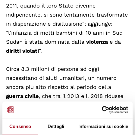
2011, quando il loro Stato divenne
indipendente, si sono lentamente trasformate
in disperazione e disillusione"; aggiunge:
"l'infanzia di molti bambini di 10 anni in Sud
Sudan è stata dominata dalla
violenza
e da
diritti violati
".
Circa 8,3 milioni di persone ad oggi
necessitano di aiuti umanitari, un numero
ancora più alto rispetto al periodo della
guerra civile
, che tra il 2013 e il 2018 ridusse
tra i 6-7,5 milioni di persone in condizioni di
estrema necessità. Rispetto al 2013 è
aumentato anche il numero di bambini e
Consenso
Dettagli
Informazioni sui cookie
bambine che soffrono la fame e la