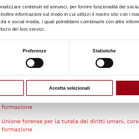
nalizzare contenuti ed annunci, per fornire funzionalità dei socia
lle norme interne e di carattere internazionale rig
inoltre informazioni sul modo in cui utilizzi il nostro sito con i n
icità e social media, i quali potrebbero combinarle con altre inform
lizzo dei loro servizi.
ponibili all'indirizzo indicato nel box sottostante.
Preferenze
Statistiche
Accetta selezionati
Unione forense per la tutela dei diritti umani, cors
formazione
Unione forense per la tutela dei diritti umani, cors
formazione