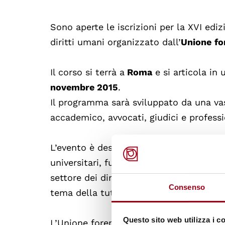
Sono aperte le iscrizioni per la XVI edi
diritti umani organizzato dall’
Unione
fo
Il corso si terrà a
Roma
e si articola in 
novembre 2015
.
Il programma sarà sviluppato da una va
accademico, avvocati, giudici e professio
L’evento è destinato ad avvocati, magist
universitari, funzionari pubblici, operat
settore dei diritti umani, nonché a tut
Consenso
tema della tutela europea dei diritti um
Questo sito web utilizza i c
L’Unione forense per la tutela dei dirit