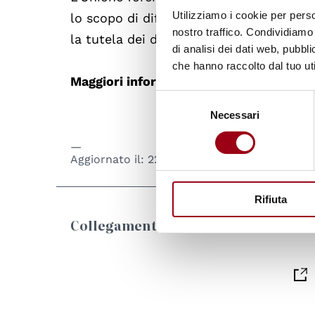
Utilizziamo i cookie per perso
lo scopo di diffondere la conoscenza de
nostro traffico. Condividiamo 
la tutela dei diritti umani.
di analisi dei dati web, pubbl
che hanno raccolto dal tuo uti
Maggiori informazioni
sul corso sono dis
Selezione
Necessari
del
consenso
Aggiornato il:
22.09.2015
Rifiuta
Collegamenti