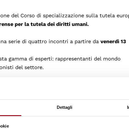
zione del Corso di specializzazione sulla tutela euro
rense per la tutela dei diritti umani.
una serie di quattro incontri a partire da
venerdì 13
sta gamma di esperti: rappresentanti del mondo
nisti del settore.
rati, praticanti avvocati, neo laureati e laureandi, 
ori del diritto, rappresentanti delle ONG specializza
ti coloro che intendano conseguire una specializzazi
Dettagli
ani.
ookie
ti umani è un’associazione di avvocati fondata nel 1