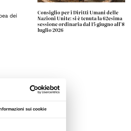
Consiglio per i Diritti Umani delle
pea dei
Nazioni Unite: si è tenuta la 62esima
sessione ordinaria dal 15 giugno all’8
luglio 2026
studenti
te nel
one sul
Informazioni sui cookie
968 con