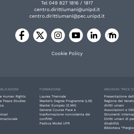
Tel 049 827 1816 / 1817
centro.dirittiumani@unipd.it
centro.dirittiumani@pec.unipd.it
Cookie Policy
BLICAZIONI
FORMAZIONE
ARCHIVIO "PACE D
e Human Rights
Laurea Triennale
Presentazione dell
e Peace Studies
Master’s Degree Programme (LM)
Regione del Veneto
rca
Master Europeo (E.MA)
diritti umani
General Course Pace e
Associazioni e OS
inari
trasformazione nonviolenta dei
Strumenti internaz
ernazionale
conflitti
Diritti umani di p
Padova Model UPR
disabilità
Biblioteca “Piergio