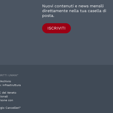
Nuovi contenuti e news mensili
direttamente nella tua casella di
posta.
ISCRIVITI
IRITTI UMANI"
'Archivio
: infrastruttura
C del Veneto
ionali
ersone con
rgio Cancellieri”