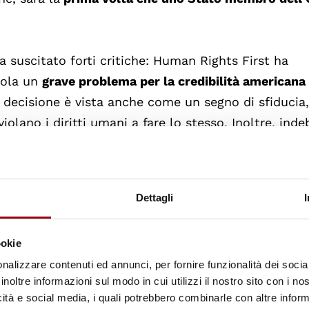
ha suscitato forti critiche: Human Rights First ha
dola un
grave problema per la credibilità americana 
 decisione è vista anche come un segno di sfiducia
olano i diritti umani a fare lo stesso. Inoltre, indeb
età civile in paesi come Cina, Russia, Egitto e Vene
re responsabili i loro governi.
Dettagli
to Europeo. Infatti, il Presidente della Sottocommi
 Delegazione per le relazioni con gli Stati Uniti han
ookie
uesta decisione. La considerano un "
preoccupante 
nalizzare contenuti ed annunci, per fornire funzionalità dei socia
questioni di diritti e giustizia
". Inoltre, i funzionar
inoltre informazioni sul modo in cui utilizzi il nostro sito con i n
cisione, unita al ritiro degli Stati Uniti dal Consig
icità e social media, i quali potrebbero combinarle con altre inform
oni recenti, invia un messaggio molto preoccupante a