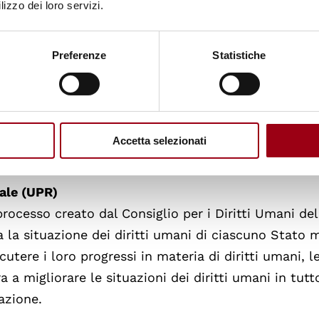
lizzo dei loro servizi.
Preferenze
Statistiche
ensori dei diritti umani americani hanno comunque
a Ginevra. Hanno condiviso informazioni sulle quest
ome i
diritti alimentari, il cambiamento climatico, la
duttiva, il razzismo, l'immigrazione e le libertà dell
Accetta selezionati
sale (UPR)
processo creato dal Consiglio per i Diritti Umani de
a la situazione dei diritti umani di ciascuno Stato
utere i loro progressi in materia di diritti umani, l
a a migliorare le situazioni dei diritti umani in tutto
azione.