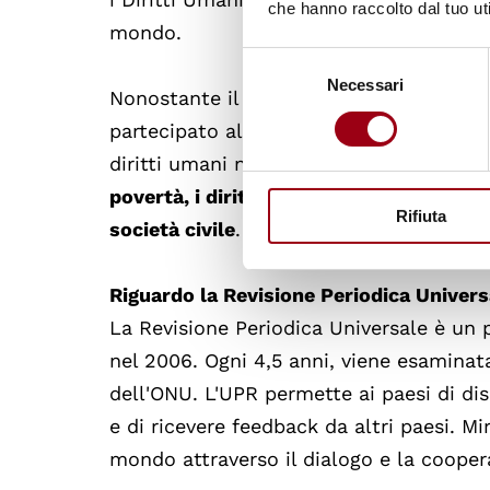
che hanno raccolto dal tuo uti
mondo.
Selezione
Necessari
del
Nonostante il ritiro del governo, i dif
consenso
partecipato alla riunione pre-sessione 
diritti umani negli USA, inclusi temi c
povertà, i diritti LGBTQ+, la salute ripro
Rifiuta
società civile
.
Riguardo la Revisione Periodica Univer
La Revisione Periodica Universale è un 
nel 2006. Ogni 4,5 anni, viene esaminat
dell'ONU. L'UPR permette ai paesi di disc
e di ricevere feedback da altri paesi. Mir
mondo attraverso il dialogo e la cooper