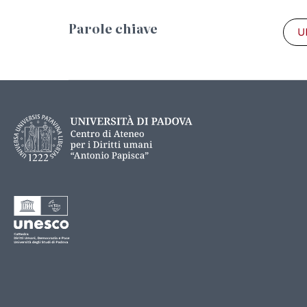
Parole chiave
U