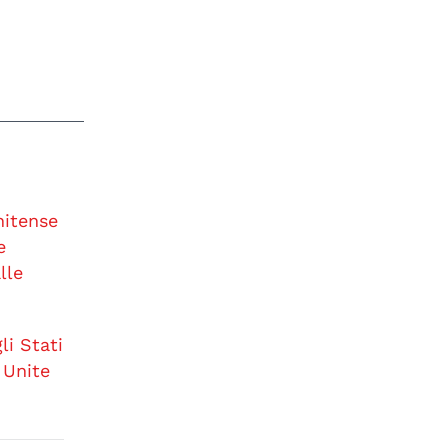
nitense
e
lle
li Stati
 Unite