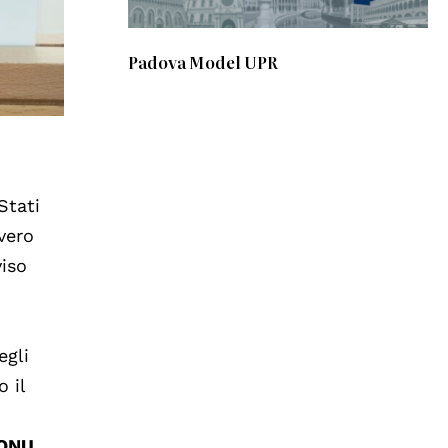
Padova Model UPR
Stati
ivero
viso
egli
 il
'ONU