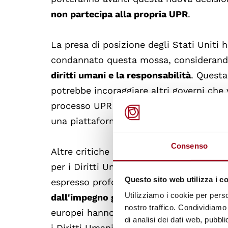
non partecipa alla propria UPR
.
La presa di posizione degli Stati Uniti 
condannato questa mossa, consideran
diritti umani e la responsabilità
. Questa
potrebbe incoraggiare altri governi che vi
processo UPR rischia di negare alla soci
una piattaforma fondamentale per ritene
Consenso
Altre critiche sono giunte dal Parlamen
per i Diritti Umani e il Presidente della
Questo sito web utilizza i c
espresso profonda preoccupazione per q
Utilizziamo i cookie per perso
dall'impegno globale di Washington sulle 
nostro traffico. Condividiamo 
europei hanno sottolineato che questa de
di analisi dei dati web, pubbl
i Diritti Umani dell'ONU e ad altre azi