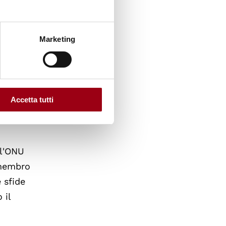
Marketing
ioni dei
a
Accetta tutti
ll'ONU
 membro
e sfide
 il