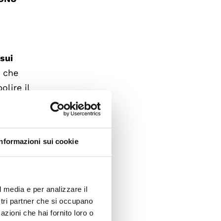
sui
, che
olire il
zuela
Informazioni sui cookie
ssione
no
ritiro
l media e per analizzare il
i
ostri partner che si occupano
lio per
azioni che hai fornito loro o
l