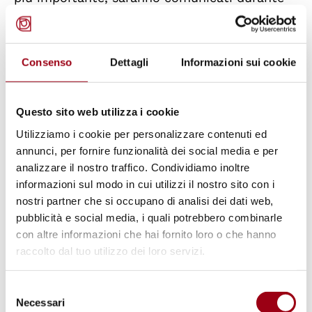
la cerimonia di premiazione che si svolgerà
giovedì 15 giugno 2023 alle ore 17.00 a Padova,
presso l’Aula Magna dell’Università degli Studi
Consenso
Dettagli
Informazioni sui cookie
di Padova.
Questo sito web utilizza i cookie
Per partecipare è necessario iscriversi a
Utilizziamo i cookie per personalizzare contenuti ed
questo
link
annunci, per fornire funzionalità dei social media e per
analizzare il nostro traffico. Condividiamo inoltre
Il programma della cerimonia
informazioni sul modo in cui utilizzi il nostro sito con i
nostri partner che si occupano di analisi dei dati web,
pubblicità e social media, i quali potrebbero combinarle
Modera Giampaolo Cerri
, Caporedattore Vita
con altre informazioni che hai fornito loro o che hanno
Magazine
raccolto dal tuo utilizzo dei loro servizi.
Saluti di benvenuto
Selezione
Gilberto Muraro
, Presidente Fondazione
Necessari
del