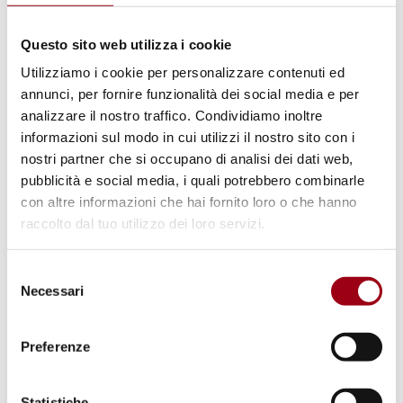
Vuka! espleta la propria
missione
mediante:
Questo sito web utilizza i cookie
- la migliore condivisione delle informazioni,
Utilizziamo i cookie per personalizzare contenuti ed
delle conoscenze e delle risorse,
annunci, per fornire funzionalità dei social media e per
analizzare il nostro traffico. Condividiamo inoltre
- la solidarietà attraverso il coordinamento e
informazioni sul modo in cui utilizzi il nostro sito con i
le azioni congiunte,
nostri partner che si occupano di analisi dei dati web,
- l’identificazione, lo sviluppo e l’incubazione
pubblicità e social media, i quali potrebbero combinarle
di nuove forme di resistenza e organizzazione.
con altre informazioni che hai fornito loro o che hanno
raccolto dal tuo utilizzo dei loro servizi.
Per maggiori informazioni su Vuka! Coalition
Selezione
for Civic Action e su CIVICUS consultare i link
Necessari
del
sottostanti.
consenso
Preferenze
Aggiornato il:
24.07.2018
Statistiche