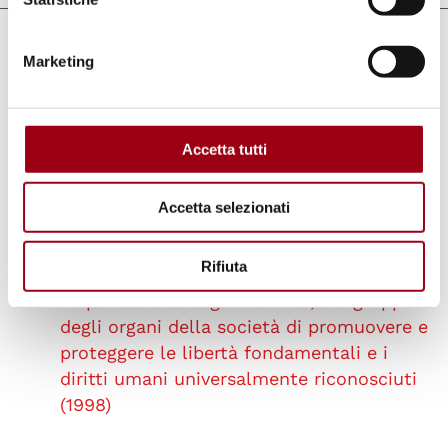
Collegamenti
Marketing
Vuka! Coalition for civic action
CIVICUS
Accetta tutti
Accetta selezionati
Strumenti internazionali
Rifiuta
Dichiarazione sul diritto e la
responsabilità degli individui, dei gruppi e
degli organi della società di promuovere e
proteggere le libertà fondamentali e i
diritti umani universalmente riconosciuti
(1998)