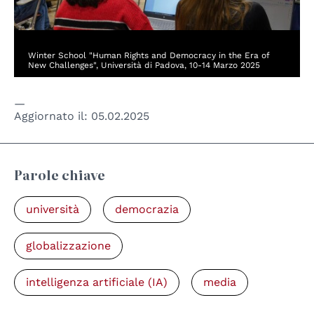
Winter School "Human Rights and Democracy in the Era of
New Challenges", Università di Padova, 10-14 Marzo 2025
Aggiornato il:
05.02.2025
Parole chiave
università
democrazia
globalizzazione
intelligenza artificiale (IA)
media