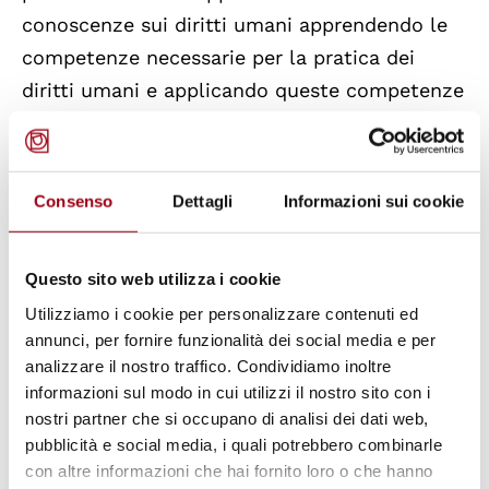
conoscenze sui diritti umani apprendendo le
competenze necessarie per la pratica dei
diritti umani e applicando queste competenze
in esercitazioni pratiche basate su esempi
reali.
Consenso
Dettagli
Informazioni sui cookie
Sede, lingua e contenuti
Le attività si svolgeranno presso la sede del
Questo sito web utilizza i cookie
Centro di Ateneo per i Diritti Umani “Antonio
Utilizziamo i cookie per personalizzare contenuti ed
Papisca” - Università di Padova: via Beato
annunci, per fornire funzionalità dei social media e per
analizzare il nostro traffico. Condividiamo inoltre
Pellegrino, 28 Padova, dal 10 al 15 marzo 2025.
informazioni sul modo in cui utilizzi il nostro sito con i
nostri partner che si occupano di analisi dei dati web,
La lingua di lavoro è l’inglese
.
pubblicità e social media, i quali potrebbero combinarle
con altre informazioni che hai fornito loro o che hanno