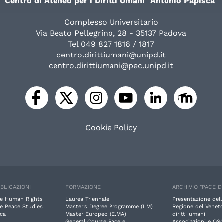
Centro di Ateneo per i Diritti Umani "Antonio Papisca"
Complesso Universitario
Via Beato Pellegrino, 28 - 35137 Padova
Tel 049 827 1816 / 1817
centro.dirittiumani@unipd.it
centro.dirittiumani@pec.unipd.it
Cookie Policy
BLICAZIONI
FORMAZIONE
ARCHIVIO "PACE D
e Human Rights
Laurea Triennale
Presentazione dell
e Peace Studies
Master’s Degree Programme (LM)
Regione del Veneto
rca
Master Europeo (E.MA)
diritti umani
General Course Pace e
Associazioni e OS