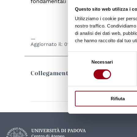
fondamentali (FRP).
Questo sito web utilizza i c
Utilizziamo i cookie per perso
nostro traffico. Condividiamo 
di analisi dei dati web, pubbl
che hanno raccolto dal tuo uti
Aggiornato il:
01.01.2024
Selezione
Necessari
del
consenso
Collegamenti
Rifiuta