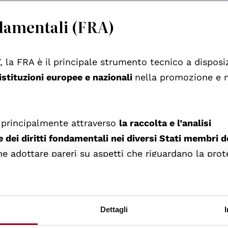
ndamentali (FRA)
, la FRA è il principale strumento tecnico a disposi
istituzioni europee e nazionali
nella promozione e n
pa principalmente attraverso
la raccolta e l’analisi
e dei diritti fondamentali nei diversi Stati membri d
nche adottare pareri su aspetti che riguardano la pro
io di informazioni con le organizzazioni della socie
Dettagli
’UE, la FRA si serve della Piattaforma dei diritti