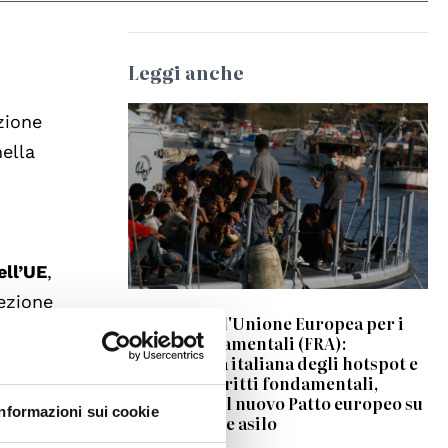
Leggi anche
© wikipedia
zione
ella
ell’UE
,
tezione
Agenzia dell'Unione Europea per i
diritti fondamentali (FRA):
l’esperienza italiana degli hotspot e
le sfide ai diritti fondamentali,
tà
lezioni per il nuovo Patto europeo su
Informazioni sui cookie
migrazione e asilo