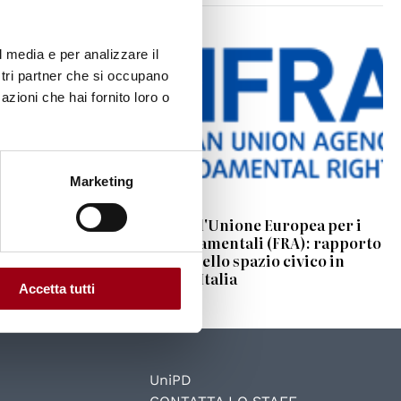
l media e per analizzare il
ostri partner che si occupano
azioni che hai fornito loro o
Marketing
opea
Agenzia dell'Unione Europea per i
diritti fondamentali (FRA): rapporto
sullo stato dello spazio civico in
Europa e in Italia
Accetta tutti
UniPD