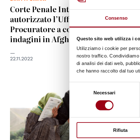
Corte Penale Internazionale:
autorizzato l’Ufficio del
Consenso
Procuratore a continuare le
indagini in Afghanistan
Questo sito web utilizza i c
Utilizziamo i cookie per perso
nostro traffico. Condividiamo 
22.11.2022
di analisi dei dati web, pubbl
che hanno raccolto dal tuo uti
© UN Photo
Selezione
Necessari
del
consenso
Rifiuta