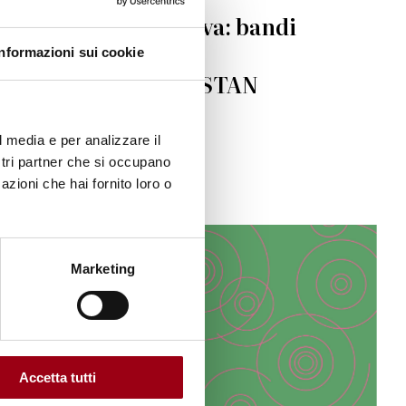
Università di Padova: bandi
UNICORE e
Informazioni sui cookie
UNIPD4AFGHANISTAN
30.05.2022
l media e per analizzare il
ostri partner che si occupano
azioni che hai fornito loro o
© Fondazione Imago Mundi
Marketing
Accetta tutti