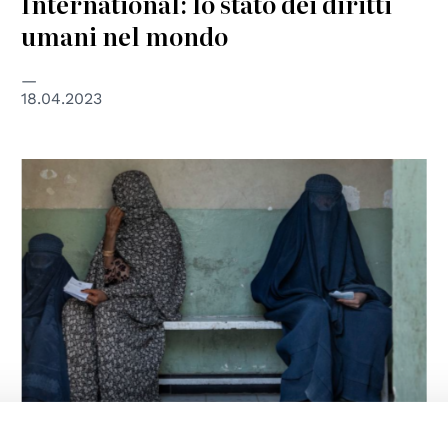
International: lo stato dei diritti
umani nel mondo
18.04.2023
© UNICEF/Alessio Romenzi
DIRITTI UMANI