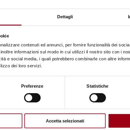
Rapporto ONU: Erosione dei diritti
umani in Afghanistan
Dettagli
14.11.2022
ookie
nalizzare contenuti ed annunci, per fornire funzionalità dei socia
inoltre informazioni sul modo in cui utilizzi il nostro sito con i n
icità e social media, i quali potrebbero combinarle con altre inform
lizzo dei loro servizi.
Preferenze
Statistiche
Accetta selezionati