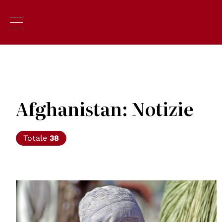
Afghanistan: Notizie
Totale
38
© UN Photo