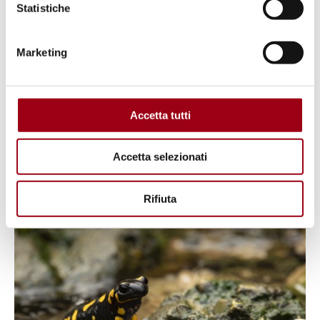
Statistiche
Marketing
AMBIENTE
Accetta tutti
Il ritorno del castoro in Italia
Accetta selezionati
26.06.2025
Rifiuta
© Diana Crestan