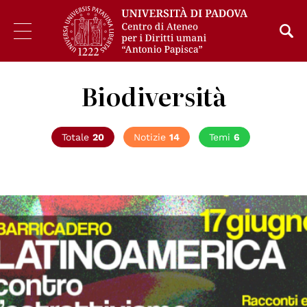
Biodiversità
Totale
20
Notizie
14
Temi
6