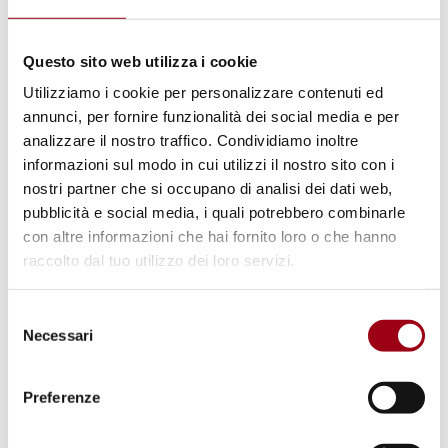
Questo sito web utilizza i cookie
PERSONE/POPOLI INDIGENI
9 agosto 2025, Giornata
Utilizziamo i cookie per personalizzare contenuti ed
annunci, per fornire funzionalità dei social media e per
Internazionale dei Popoli Indigeni
analizzare il nostro traffico. Condividiamo inoltre
del Mondo: Preservare diritti,
informazioni sul modo in cui utilizzi il nostro sito con i
tradizioni e futuri sostenibili
nostri partner che si occupano di analisi dei dati web,
pubblicità e social media, i quali potrebbero combinarle
con altre informazioni che hai fornito loro o che hanno
08.08.2025
raccolto dal tuo utilizzo dei loro servizi.
Selezione
© cc Bohuš Číčel
Necessari
del
consenso
Preferenze