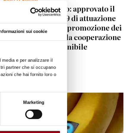
Regione del Veneto: approvato il
Piano annuale 2019 di attuazione
degli interventi di promozione dei
Informazioni sui cookie
diritti umani e della cooperazione
allo sviluppo sostenibile
l media e per analizzare il
23.07.2019
ostri partner che si occupano
azioni che hai fornito loro o
© de.wikipedia
Marketing