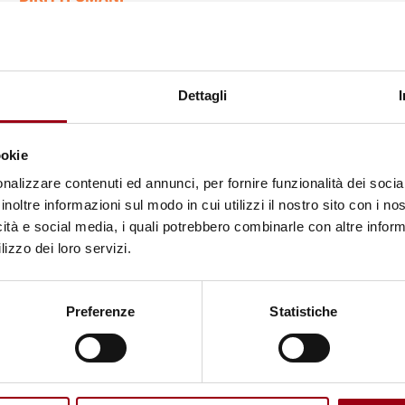
Regione del Veneto: sono aperti i
bandi di richiesta di contributo
per progetti di commercio equo
Dettagli
solidale, cooperazione allo
sviluppo sostenibile e per Voucher
ookie
educativi sui diritti umani
nalizzare contenuti ed annunci, per fornire funzionalità dei socia
inoltre informazioni sul modo in cui utilizzi il nostro sito con i n
30.07.2019
icità e social media, i quali potrebbero combinarle con altre inform
lizzo dei loro servizi.
© Fairtrade Foundation
Preferenze
Statistiche