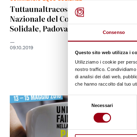
Tuttaunaltracosa! Festival
Nazionale del Commercio Equo e
Solidale, Padova 11-13 ottobre 2019
Consenso
09.10.2019
Questo sito web utilizza i c
Utilizziamo i cookie per perso
nostro traffico. Condividiamo 
di analisi dei dati web, pubbl
che hanno raccolto dal tuo uti
Selezione
Necessari
del
consenso