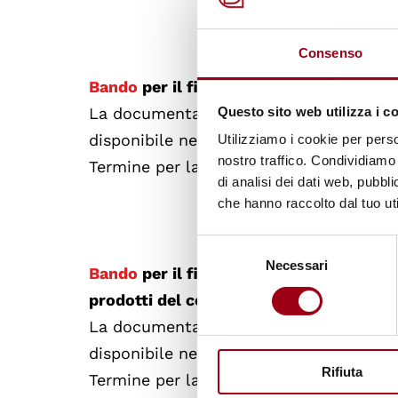
Consenso
Bando
per il finanziamento di iniziative
La documentazione per la presentazione
Questo sito web utilizza i c
disponibile nella sezione
Bandi-Avvisi-
Utilizziamo i cookie per perso
nostro traffico. Condividiamo 
Termine per la presentazione delle do
di analisi dei dati web, pubbl
che hanno raccolto dal tuo uti
Selezione
Necessari
del
Bando
per il finanziamento di un'iniziat
consenso
prodotti del commercio equo e solidale
La documentazione per la presentazione
disponibile nella sezione
Bandi-Avvisi-
Rifiuta
Termine per la presentazione delle do