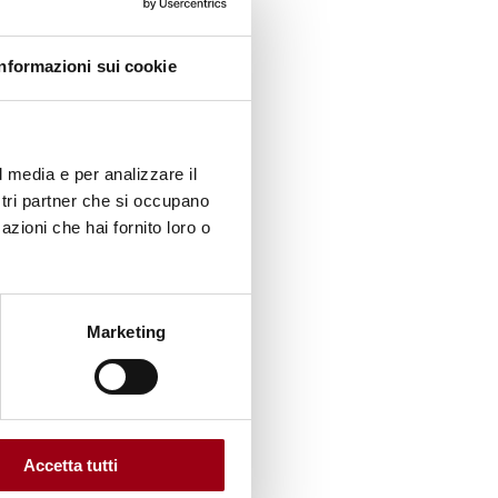
Informazioni sui cookie
 è
l media e per analizzare il
ostri partner che si occupano
azioni che hai fornito loro o
Marketing
ei
 è
Accetta tutti