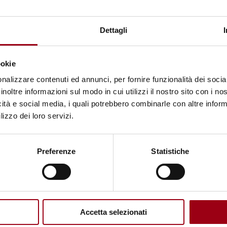
Dettagli
 di promozione della cultura dei diritti umani
 della domanda di contributo in formato editabile
ookie
Concorsi
del sito regionale.
nalizzare contenuti ed annunci, per fornire funzionalità dei socia
inoltre informazioni sul modo in cui utilizzi il nostro sito con i n
mande:
16 agosto 2022
icità e social media, i quali potrebbero combinarle con altre inform
lizzo dei loro servizi.
Preferenze
Statistiche
iva fieristica finalizzata alla promozione e vendita d
 della domanda di contributo in formato editabile
Concorsi
del sito regionale.
Accetta selezionati
mande:
16 agosto 2022