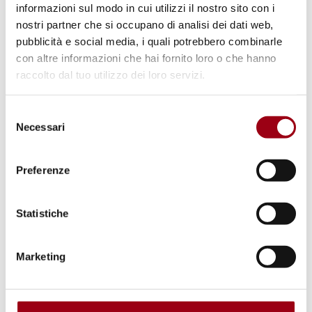
informazioni sul modo in cui utilizzi il nostro sito con i
04.12.2014
nostri partner che si occupano di analisi dei dati web,
pubblicità e social media, i quali potrebbero combinarle
con altre informazioni che hai fornito loro o che hanno
© Ristretti Orizzonti
raccolto dal tuo utilizzo dei loro servizi.
Selezione
Necessari
del
consenso
Preferenze
Statistiche
TORTURA
Marketing
Le pene estreme: ergastolo e
tortura. Per una critica della