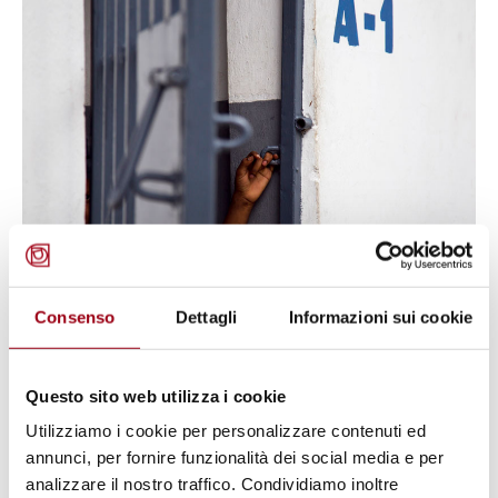
© UN Photo
CONSIGLIO D'EUROPA
Consenso
Dettagli
Informazioni sui cookie
Consiglio d’Europa: primo
incontro del Gruppo di lavoro sul
Questo sito web utilizza i cookie
sovraffollamento carcerario.
Utilizziamo i cookie per personalizzare contenuti ed
Strasburgo, 8-9 dicembre 2014
annunci, per fornire funzionalità dei social media e per
analizzare il nostro traffico. Condividiamo inoltre