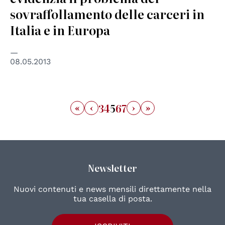
sovraffollamento delle carceri in
Italia e in Europa
08.05.2013
«
‹
›
»
3
4
5
6
7
Newsletter
Nuovi contenuti e news mensili direttamente nella
tua casella di posta.