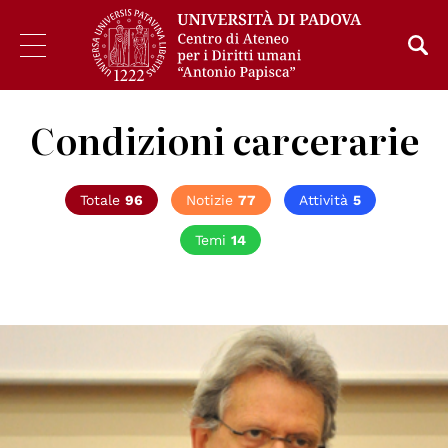
Condizioni carcerarie
Totale
96
Notizie
77
Attività
5
Temi
14
© Centro diritti umani