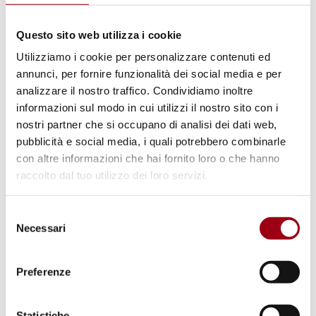
Questo sito web utilizza i cookie
DIRITTI UMANI
Utilizziamo i cookie per personalizzare contenuti ed
Vademecum per i difensori e le
annunci, per fornire funzionalità dei social media e per
analizzare il nostro traffico. Condividiamo inoltre
difensore dei diritti umani
informazioni sul modo in cui utilizzi il nostro sito con i
nostri partner che si occupano di analisi dei dati web,
pubblicità e social media, i quali potrebbero combinarle
01.01.2024
con altre informazioni che hai fornito loro o che hanno
raccolto dal tuo utilizzo dei loro servizi.
© Un Photo
Selezione
Necessari
del
consenso
Preferenze
Statistiche