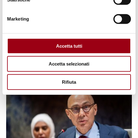
Marketing
NAZIONI UNITE / ONU
Consiglio diritti umani delle
Nazioni Unite
Accetta tutti
Accetta selezionati
01.01.2024
Rifiuta
© OHCHR/ Irina Popa