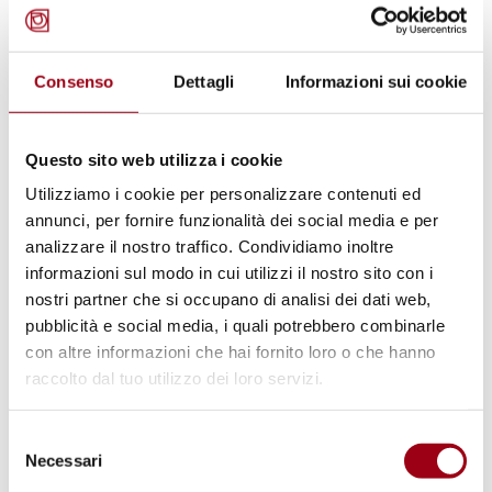
ORGANIZZAZIONE STATI AMERICANI
Diritto ad un trattamento equo e
Consenso
Dettagli
Informazioni sui cookie
alla non-discriminazione nel
Sistema Interamericano
Questo sito web utilizza i cookie
Utilizziamo i cookie per personalizzare contenuti ed
annunci, per fornire funzionalità dei social media e per
06.05.2024
analizzare il nostro traffico. Condividiamo inoltre
informazioni sul modo in cui utilizzi il nostro sito con i
© Loredana Sangiuliano/Shutterstock
nostri partner che si occupano di analisi dei dati web,
pubblicità e social media, i quali potrebbero combinarle
con altre informazioni che hai fornito loro o che hanno
raccolto dal tuo utilizzo dei loro servizi.
Selezione
Necessari
del
consenso