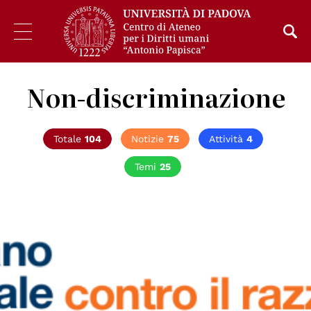
Non-discriminazione
Totale
104
Notizie
75
Attività
4
Temi
25
© UNAR – Ufficio Nazionale Antidiscriminazioni Razziali