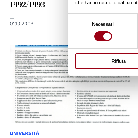
1992/1993
che hanno raccolto dal tuo uti
Selezione
01.10.2009
Necessari
del
consenso
© Centro Diritti Umani - Università di Padova
Rifiuta
UNIVERSITÀ