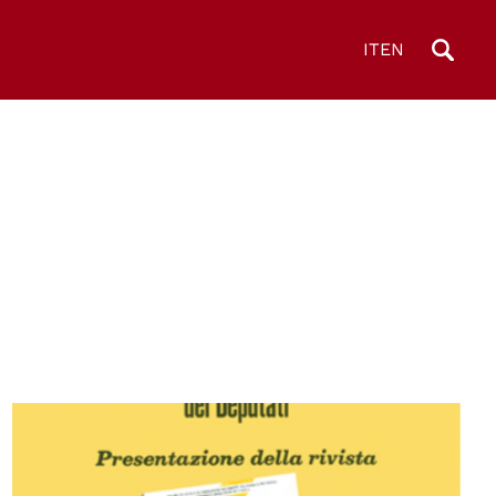
IT
EN
© Centro Diritti Umani - Università di Padova