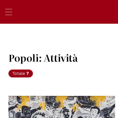
Popoli: Attività
Totale
7
© NSN997 Newpolitan street artivism -
https://www.nsn997.it/