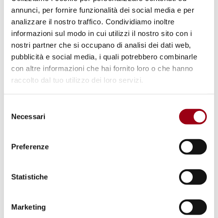
annunci, per fornire funzionalità dei social media e per
08.08.2025
analizzare il nostro traffico. Condividiamo inoltre
informazioni sul modo in cui utilizzi il nostro sito con i
nostri partner che si occupano di analisi dei dati web,
© cc Karolina Grabowska Kaboompics.com
pubblicità e social media, i quali potrebbero combinarle
con altre informazioni che hai fornito loro o che hanno
raccolto dal tuo utilizzo dei loro servizi.
Selezione
Necessari
del
consenso
Preferenze
Statistiche
GIOVANI
2024: Premiati i giovani vincitori
Marketing
del concorso UNESCO per