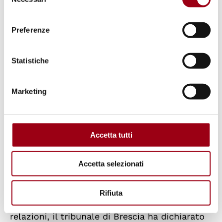
del
legame madre-figlia.
consenso
Preferenze
Il caso ha avuto inizio nel 2013, quando D.M.
ha denunciato violenze domestiche da parte
Statistiche
del suo compagno, padre della bambina, e si è
trasferita con la figlia in un centro di
Marketing
accoglienza per vittime di abusi. Inizialmente,
le valutazioni sulle sue capacità genitoriali
erano positive. Tuttavia, gli assistenti sociali
Accetta tutti
hanno successivamente presentato relazioni
preoccupanti, citando metodi educativi
Accetta selezionati
inadeguati, attività sui social media e
comportamenti presumibilmente sessualizzati
Rifiuta
da parte della bambina. Sulla base di tali
relazioni, il tribunale di Brescia ha dichiarato