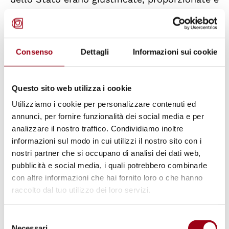
non costituivano una violazione dei diritti del
ricorrente ai sensi della Convenzione.
Consenso
Dettagli
Informazioni sui cookie
Caso D.M. e N. c. Italia – 60083/19 –
20.01.2022
Questo sito web utilizza i cookie
Il caso riguardava una cittadina cubana (D.M.)
Utilizziamo i cookie per personalizzare contenuti ed
residente in Italia e sua figlia (N.), dichiarata
annunci, per fornire funzionalità dei social media e per
analizzare il nostro traffico. Condividiamo inoltre
adottabile con decisione dei tribunali italiani.
informazioni sul modo in cui utilizzi il nostro sito con i
La ricorrente sosteneva che tale decisione
nostri partner che si occupano di analisi dei dati web,
violava il suo diritto alla vita familiare ai sensi
pubblicità e social media, i quali potrebbero combinarle
dell'articolo 8 della CEDU, in quanto era stata
con altre informazioni che hai fornito loro o che hanno
raccolto dal tuo utilizzo dei loro servizi.
presa senza una giustificazione sufficiente e
senza aver prima esaurito misure meno
Selezione
drastiche che avrebbero potuto preservare il
Necessari