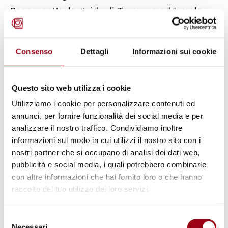
Peace, sotto la guida di Trump, e ad Israele,
cioè ai responsabili del genocidio, il mandato
di proteggere i civili palestinesi, prevenire
Consenso
Dettagli
Informazioni sui cookie
ulteriori sfollamenti, garantire la cessazione
delle ostilità, garantire la responsabilità per
gravi violazioni dei diritti umani, nonché di far
Questo sito web utilizza i cookie
realizzare al popolo palestinese l’inalienabile
Utilizziamo i cookie per personalizzare contenuti ed
annunci, per fornire funzionalità dei social media e per
diritto all’autodeterminazione?
analizzare il nostro traffico. Condividiamo inoltre
informazioni sul modo in cui utilizzi il nostro sito con i
2. La Risoluzione 2830/2025 viola la Carta
nostri partner che si occupano di analisi dei dati web,
delle Nazioni Unite ed è pertanto illegittima
pubblicità e social media, i quali potrebbero combinarle
con altre informazioni che hai fornito loro o che hanno
raccolto dal tuo utilizzo dei loro servizi.
Siamo in presenza di una violazione senza
precedenti dei fini e dei principi enunciati
Selezione
nella Carta delle Nazioni Unite e di numerosi
Necessari