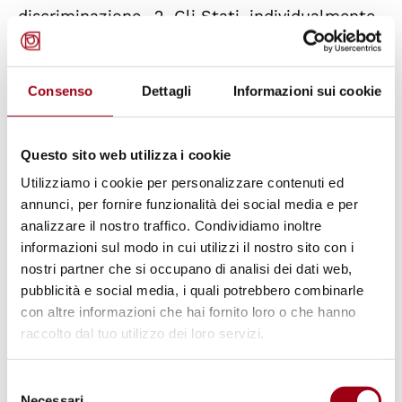
discriminazione...2. Gli Stati, individualmente
o congiuntamente, o quali membri di
organizzazioni multilaterali, sono controparte
Consenso
Dettagli
Informazioni sui cookie
principale (portatori di obblighi) del diritto alla
pace. 3. Il diritto alla pace è universale,
indivisibile, interdipendente e interrelato. 4.
Questo sito web utilizza i cookie
Gli Stati sono tenuti per obbligo giuridico a
Utilizziamo i cookie per personalizzare contenuti ed
rinunciare all’uso e alla minaccia della forza
annunci, per fornire funzionalità dei social media e per
analizzare il nostro traffico. Condividiamo inoltre
nelle relazioni internazionali. 5. Tutti gli Stati,
informazioni sul modo in cui utilizzi il nostro sito con i
in conformità ai principi della Carta delle
nostri partner che si occupano di analisi dei dati web,
Nazioni Unite, devono usare mezzi pacifici per
pubblicità e social media, i quali potrebbero combinarle
risolvere qualsiasi controversia di cui siano
con altre informazioni che hai fornito loro o che hanno
raccolto dal tuo utilizzo dei loro servizi.
parte. 6. Tutti gli Stati devono promuovere lo
stabilimento, il mantenimento e il
Selezione
rafforzamento della pace interazionale in un
Necessari