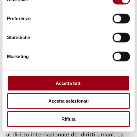
del
sistema internazionale basato sul rispetto dei
consenso
principi enunciati nella Carta delle Nazioni
Preferenze
Unite e sulla promozione di tutti i diritti
umani e libertà fondamentali, compreso il
Statistiche
diritto allo sviluppo e il diritto dei popoli
all’autodeterminazione”.
Marketing
A sua volta, il primo comma dell’articolo 2
così proclama: “Ognuno ha diritto alla
Accetta tutti
sicurezza umana, che comprende la libertà
dalla paura e la libertà dal bisogno quali
Accetta selezionati
elementi costitutivi di pace positiva, nonchè
la libertà di pensiero, conoscenza, opinione,
Rifiuta
espressione, credo o religione, in conformità
al diritto internazionale dei diritti umani. La