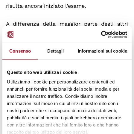
risulta ancora iniziato l’esame.
A differenza della maggior parte degli altri
Paesi Europei, in Italia non si è mai arrivati
all'approvazione di una legge istitutiva del
difensore civico nazionale, che assume una
Consenso
Dettagli
Informazioni sui cookie
declinazione esclusivamente a livello
regionale o delle province autonome,
Questo sito web utilizza i cookie
connotata da una determinata disomogeneità.
Utilizziamo i cookie per personalizzare contenuti ed
annunci, per fornire funzionalità dei social media e per
Nel presente dossier, si illustrano
analizzare il nostro traffico. Condividiamo inoltre
informazioni sul modo in cui utilizzi il nostro sito con i
composizione, mandato e attività di:
nostri partner che si occupano di analisi dei dati web,
pubblicità e social media, i quali potrebbero combinarle
Organismi di natura parlamentare: la
con altre informazioni che hai fornito loro o che hanno
Commissione straordinaria per i diritti
raccolto dal tuo utilizzo dei loro servizi.