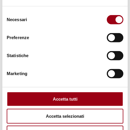
umani del Senato della Repubblica; il
Selezione
Comitato permanente sui diritti umani
Necessari
del
istituito presso la Commissione affari
consenso
esteri (III) della Camera dei Deputati; la
Preferenze
Commissione parlamentare per l’infanzia e
l’adolescenza.
Statistiche
Organismi di natura governativa: i
dipartimenti, gli uffici e gli organismi che
Marketing
si occupano in maniera specifica di diritti
umani istituiti presso la Presidenza del
Consiglio dei Ministri, il Ministero degli
Accetta tutti
affari esteri e della cooperazione, il
Ministero del lavoro e delle politiche
Accetta selezionati
sociali.
Autorità indipendenti: Autorità per le