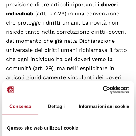
previsione di tre articoli riportanti i
doveri
individuali
(artt. 27-29) in una convenzione
che protegge i diritti umani. La novità non
risiede tanto nella correlazione diritti-doveri,
dal momento che già nella Dichiarazione
universale dei diritti umani richiamava il fatto
che ogni individuo ha dei doveri verso la
comunità (art. 29), ma nell’ esplicitare in
articoli giuridicamente vincolanti dei doveri
del singolo.
Secondo l’articolo 27, i doveri dell’individuo
riguardano 5 diverse entità: famiglia, società,
Consenso
Dettagli
Informazioni sui cookie
Stato, altre collettività parimenti riconosciute
e comunità internazionale.
Questo sito web utilizza i cookie
I doveri individuali elencati negli articoli 28 e