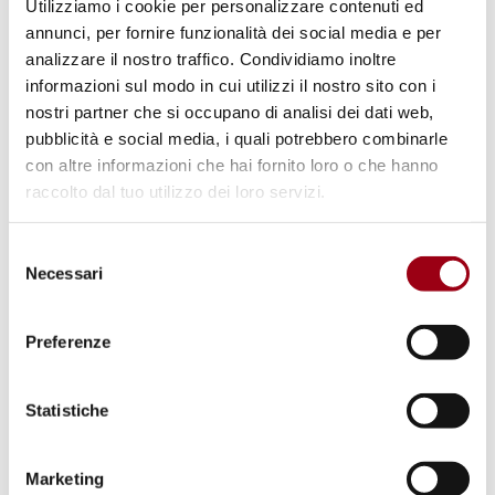
Utilizziamo i cookie per personalizzare contenuti ed
29 sono i seguenti:
annunci, per fornire funzionalità dei social media e per
- rispettare e di considerare i propri simili
analizzare il nostro traffico. Condividiamo inoltre
senza alcuna discriminazione e di intrattenere
informazioni sul modo in cui utilizzi il nostro sito con i
nostri partner che si occupano di analisi dei dati web,
con essi relazioni volte al rispetto e alla
pubblicità e social media, i quali potrebbero combinarle
tolleranza reciproci;
con altre informazioni che hai fornito loro o che hanno
- preservare lo sviluppo armonioso della
raccolto dal tuo utilizzo dei loro servizi.
famiglia e di operare in suo favore;
- servire la propria comunità nazionale con le
Selezione
Necessari
del
proprie capacità fisiche e intellettuali;
consenso
- non compromettere la sicurezza dello
Preferenze
Stato;
- preservare e rafforzare la solidarietà sociale
Statistiche
e nazionale
- difendere e rafforzare l'indipendenza
Marketing
nazionale;