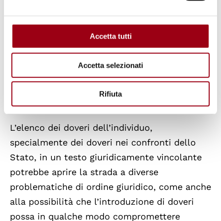
- lavorare e versare i contributi previsti per
legge;
Accetta tutti
- provvedere alla preservazione e al
rafforzamento dei valori culturali africani
Accetta selezionati
positivi e alla salute morale della società;
- contribuire alla promozione e alla
Rifiuta
realizzazione dell'unità africana.
L’elenco dei doveri dell’individuo,
specialmente dei doveri nei confronti dello
Stato, in un testo giuridicamente vincolante
potrebbe aprire la strada a diverse
problematiche di ordine giuridico, come anche
alla possibilità che l’introduzione di doveri
possa in qualche modo compromettere