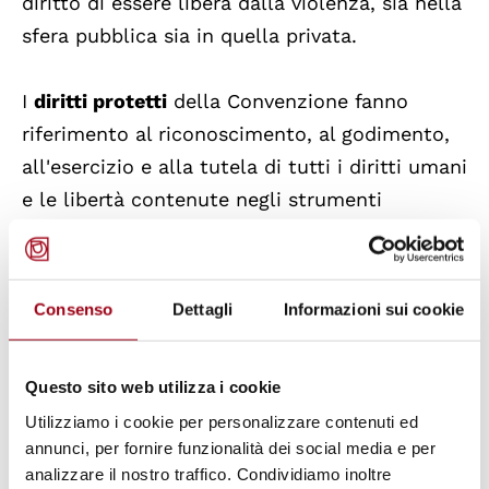
diritto di essere libera dalla violenza, sia nella
sfera pubblica sia in quella privata.
I
diritti protetti
della Convenzione fanno
riferimento al riconoscimento, al godimento,
all'esercizio e alla tutela di tutti i diritti umani
e le libertà contenute negli strumenti
internazionali e regionali sui diritti umani e
comprendono sia la tutela dei diritti civili e
politici, sia dei diritti economici, sociali e
Consenso
Dettagli
Informazioni sui cookie
culturali (artt.4-6), tra cui:
Questo sito web utilizza i cookie
il diritto al rispetto della vita e
Utilizziamo i cookie per personalizzare contenuti ed
dell’integrità fisica, mentale e morale;
annunci, per fornire funzionalità dei social media e per
il diritto a godere della libertà e della
analizzare il nostro traffico. Condividiamo inoltre