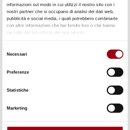
informazioni sul modo in cui utilizzi il nostro sito con i
mondo di oggi.
nostri partner che si occupano di analisi dei dati web,
pubblicità e social media, i quali potrebbero combinarle
con altre informazioni che hai fornito loro o che hanno
Ebbene, per Bernardini «il problema è
1
raccolto dal tuo utilizzo dei loro servizi.
innanzitutto culturale: la visione
Selezione
“incapacitante”, ancorata al paradigma
Necessari
del
medico-individualista della disabilità, è
consenso
ancora molto diffusa».
La visione
Preferenze
“incapacitante” nell’applicazione
dell’amministrazione di sostegno,
Statistiche
Superando.it
Marketing
“[...] Gli Stati Parti riaffermano che le
2
persone con disabilità hanno il diritto al
riconoscimento in ogni luogo della loro