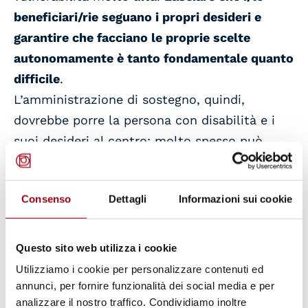
beneficiari/rie seguano i propri desideri e
garantire che facciano le proprie scelte
autonomamente è tanto fondamentale quanto
difficile
.
L’amministrazione di sostegno, quindi,
dovrebbe porre la persona con disabilità e i
suoi desideri al centro; molto spesso può,
però, accadere che questa istituzione venga
ridotta ad una sostituzione, idea che si
Consenso
Dettagli
Informazioni sui cookie
distanzia molto dalla natura di questo ruolo.
L’ADS nasce, infatti, per supportare i/le
beneficiari/rie ed accompagnarli/le nel loro
Questo sito web utilizza i cookie
percorso decisionale ed è per questa ragione
Utilizziamo i cookie per personalizzare contenuti ed
che la convenzione ONU ed il suo portato
annunci, per fornire funzionalità dei social media e per
analizzare il nostro traffico. Condividiamo inoltre
culturale hanno ancora grande impatto nel