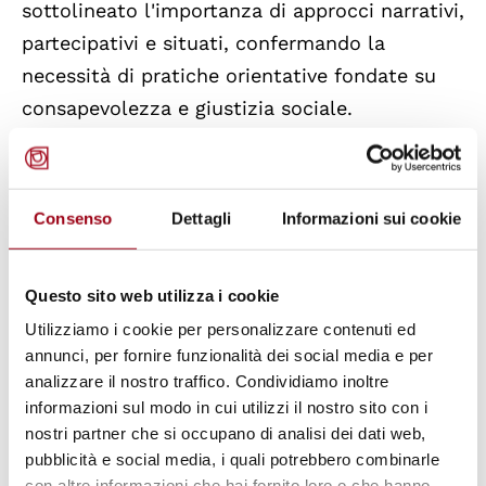
sottolineato l'importanza di approcci narrativi,
partecipativi e situati, confermando la
necessità di pratiche orientative fondate su
consapevolezza e giustizia sociale.
Nel materiale presentato dal progetto
padovano non viene mai esplicitato quali
Consenso
Dettagli
Informazioni sui cookie
strumenti psicometrici siano stati utilizzati.
Le affermazioni sulla "validazione scientifica"
Questo sito web utilizza i cookie
del test sono generiche e non documentate.
Utilizziamo i cookie per personalizzare contenuti ed
Si parla di intelligenze multiple, ma Howard
annunci, per fornire funzionalità dei social media e per
Gardner stesso ha sempre sottolineato che la
analizzare il nostro traffico. Condividiamo inoltre
sua teoria non è uno strumento diagnostico.
informazioni sul modo in cui utilizzi il nostro sito con i
L’assenza di riferimenti a requisiti di
nostri partner che si occupano di analisi dei dati web,
pubblicità e social media, i quali potrebbero combinarle
attendibilità, validità e standardizzazione
con altre informazioni che hai fornito loro o che hanno