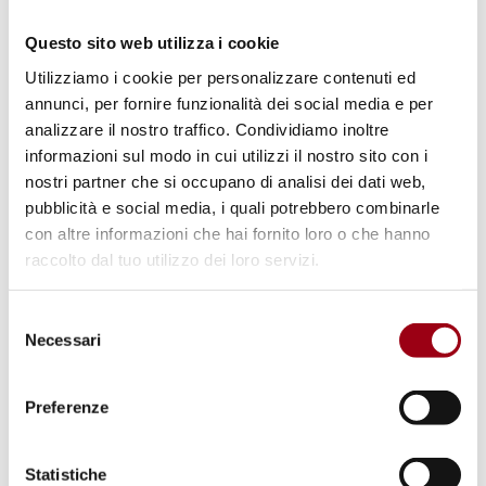
Questo sito web utilizza i cookie
Il database si propone come uno strumento
Utilizziamo i cookie per personalizzare contenuti ed
per valorizzare l’impegno degli organismi
annunci, per fornire funzionalità dei social media e per
operanti in Veneto, nonché per favorire la
analizzare il nostro traffico. Condividiamo inoltre
informazioni sul modo in cui utilizzi il nostro sito con i
programmazione e l’interazione con le
nostri partner che si occupano di analisi dei dati web,
istituzioni locali, le scuole e le organizzazioni
pubblicità e social media, i quali potrebbero combinarle
internazionali.
con altre informazioni che hai fornito loro o che hanno
raccolto dal tuo utilizzo dei loro servizi.
Per inserire una nuova associazione
, o per
Selezione
modificare i dati esistenti, inviare una
Necessari
del
richiesta tramite e-mail al seguente indirizzo:
consenso
archvio@unipd-centrodirittiumani.it
Preferenze
Aggiornato il:
22.10.2024
Statistiche