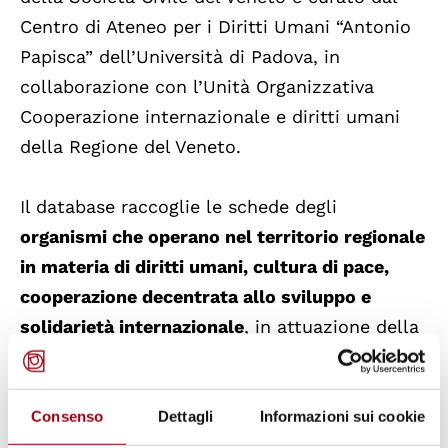
Centro di Ateneo per i Diritti Umani “Antonio
Papisca” dell’Università di Padova, in
collaborazione con l’Unità Organizzativa
Cooperazione internazionale e diritti umani
della Regione del Veneto.
Il database raccoglie le schede degli
organismi che operano nel territorio regionale
in materia di diritti umani, cultura di pace,
cooperazione decentrata allo sviluppo e
solidarietà internazionale
, in attuazione della
Legge Regionale n. 21 del 21 giugno 2018
“Interventi regionali per la promozione e la
diffusione dei diritti umani nonché la
Consenso
Dettagli
Informazioni sui cookie
cooperazione allo sviluppo sostenibile”.