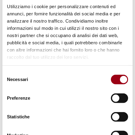
Utilizziamo i cookie per personalizzare contenuti ed
annunci, per fornire funzionalità dei social media e per
07 - Mario Po’, Direttore del Dipartimento
analizzare il nostro traffico. Condividiamo inoltre
Pianificazione e Sviluppo, Ulss 12, Venezia
informazioni sul modo in cui utilizzi il nostro sito con i
nostri partner che si occupano di analisi dei dati web,
pubblicità e social media, i quali potrebbero combinarle
con altre informazioni che hai fornito loro o che hanno
raccolto dal tuo utilizzo dei loro servizi.
08 - Carlotta Forestan, Ufficio del Difensore civico
Selezione
Necessari
del
del Veneto
consenso
Preferenze
Statistiche
09 - Carlo Mursia, Tribunale dei diritti del malato,