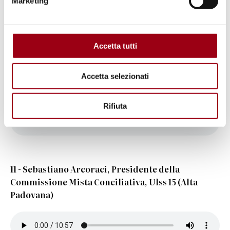
Padova
Marketing
Accetta tutti
Accetta selezionati
10 - Silvia Sorrentino, Tribunale dei diritti del
malato, Dolo, Venezia
Rifiuta
11 - Sebastiano Arcoraci, Presidente della
Commissione Mista Conciliativa, Ulss 15 (Alta
Padovana)