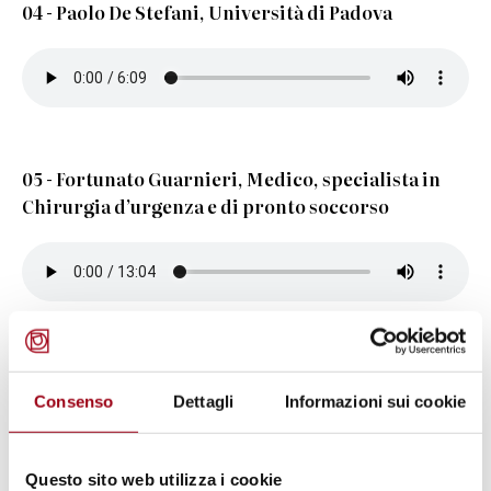
04 - Paolo De Stefani, Università di Padova
05 - Fortunato Guarnieri, Medico, specialista in
Chirurgia d’urgenza e di pronto soccorso
06 - Vittorio Gasparrini, Ufficio del Difensore
civico della Toscana
Consenso
Dettagli
Informazioni sui cookie
Questo sito web utilizza i cookie