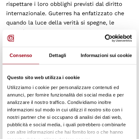
rispettare i loro obblighi previsti dal diritto
internazionale. Guterres ha enfatizzato che
quando la luce della verità si spegne, le
società precipitano in un mondo buio di
minacce, bugie e sfiducia. Ha confermato
l’intento di voler sollevare il silenzio rispetto a
Consenso
Dettagli
Informazioni sui cookie
queste gravi violazioni e di voler aiutare le
società a sanare le divisioni, riconciliarsi in
Questo sito web utilizza i cookie
pace e riunirsi per sostenere e proteggere la
salute, la sicurezza, la dignità e le
Utilizziamo i cookie per personalizzare contenuti ed
annunci, per fornire funzionalità dei social media e per
opportunità di ogni persona.
analizzare il nostro traffico. Condividiamo inoltre
informazioni sul modo in cui utilizzi il nostro sito con i
In conclusione, il diritto alla verità è
nostri partner che si occupano di analisi dei dati web,
riconosciuto come un
diritto inalienabile e
pubblicità e social media, i quali potrebbero combinarle
con altre informazioni che hai fornito loro o che hanno
autonomo
, legato al dovere e all’obbligo dello