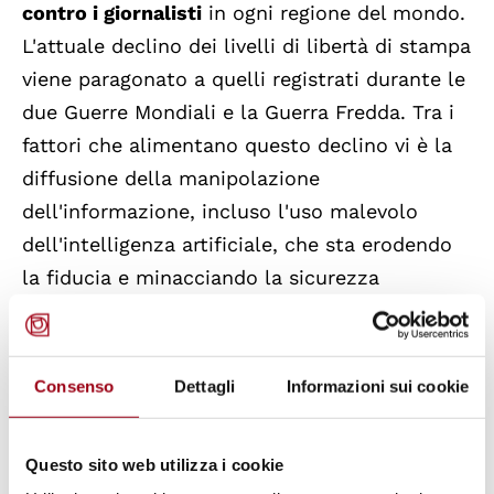
contro i giornalisti
in ogni regione del mondo.
L'attuale declino dei livelli di libertà di stampa
viene paragonato a quelli registrati durante le
due Guerre Mondiali e la Guerra Fredda. Tra i
fattori che alimentano questo declino vi è la
diffusione della manipolazione
dell'informazione, incluso l'uso malevolo
dell'intelligenza artificiale, che sta erodendo
la fiducia e minacciando la sicurezza
nazionale a livello mondiale. L'autocensura,
nel frattempo, è pervasiva e in crescita,
alimentata dal timore di rappresaglie, dalle
Consenso
Dettagli
Informazioni sui cookie
molestie online, dall'intimidazione giudiziaria
e dalle pressioni economiche.
Questo sito web utilizza i cookie
In questo contesto, l'UNESCO insieme al