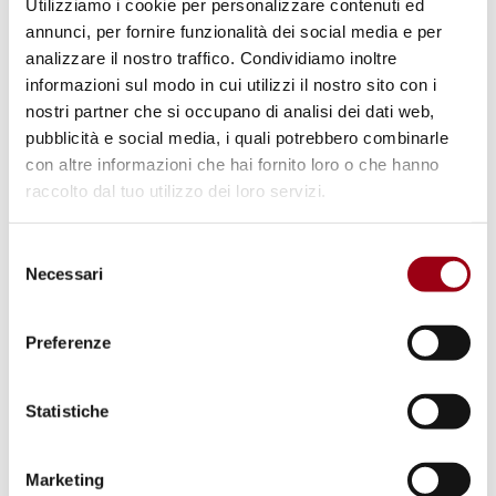
Utilizziamo i cookie per personalizzare contenuti ed
Governo dello Zambia ha organizzato
annunci, per fornire funzionalità dei social media e per
la
Conferenza Globale per la Giornata
analizzare il nostro traffico. Condividiamo inoltre
Mondiale della Libertà di Stampa 2026
informazioni sul modo in cui utilizzi il nostro sito con i
nostri partner che si occupano di analisi dei dati web,
"Costruire un Futuro di Pace"
che si terrà il 4
pubblicità e social media, i quali potrebbero combinarle
e 5 maggio a Lusaka, in Zambia. La
con altre informazioni che hai fornito loro o che hanno
Conferenza offrirà uno spazio di riflessione e
raccolto dal tuo utilizzo dei loro servizi.
dialogo per riaffermare la libertà di
espressione come strumento sia normativo
Selezione
Necessari
del
che empirico per plasmare il futuro delle
consenso
società dell'informazione. Riunirà giornalisti,
Preferenze
difensori dei diritti digitali, tecnologi,
responsabili politici, regolatori, organizzazioni
Statistiche
della società civile, accademici, ricercatori,
educatori, giovani leader e creatori di
contenuti, favorendo una fertilizzazione
Marketing