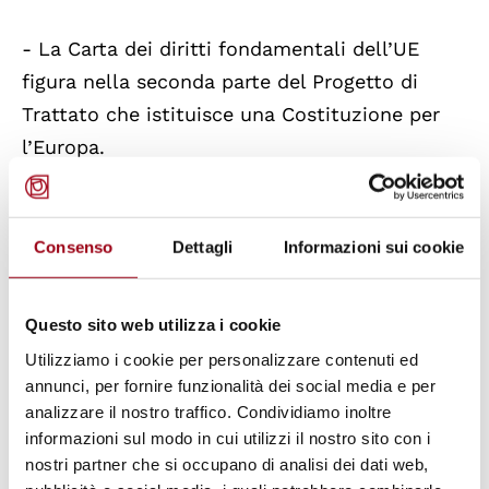
- La Carta dei diritti fondamentali dell’UE
figura nella seconda parte del Progetto di
Trattato che istituisce una Costituzione per
l’Europa.
- Sommario
- Editoriale
Consenso
Dettagli
Informazioni sui cookie
- Cittadinanza europea
- La Carta dei diritti fondamentali
Questo sito web utilizza i cookie
- Istituzioni e processi decisionali
Utilizziamo i cookie per personalizzare contenuti ed
- I diritti di cittadinanza
annunci, per fornire funzionalità dei social media e per
- Non discriminazione
analizzare il nostro traffico. Condividiamo inoltre
informazioni sul modo in cui utilizzi il nostro sito con i
- Asilo e immigrazione
nostri partner che si occupano di analisi dei dati web,
- La partecipazione dei cittadini