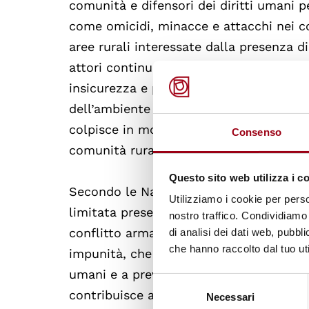
comunità e difensori dei diritti umani pe
come omicidi, minacce e attacchi nei con
aree rurali interessate dalla presenza di
attori continuano a esercitare il contro
insicurezza e paura. I difensori attivi nel
dell’ambiente e nella leadership comunit
colpisce in modo sproporzionato coloro 
Consenso
comunità rurali.
Questo sito web utilizza i c
Secondo le Nazioni Unite, la persistenza 
Utilizziamo i cookie per perso
limitata presenza delle istituzioni stata
nostro traffico. Condividiamo 
conflitto armato e le attività economiche 
di analisi dei dati web, pubbl
che hanno raccolto dal tuo uti
impunità, che continuano a compromettere
umani e a prevenire ulteriori violazioni.
Selezione
contribuisce alla reiterazione degli abu
Necessari
del