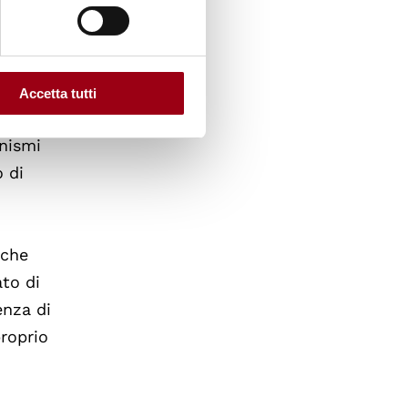
ati dai
una
Accetta tutti
 cause
anismi
o di
 che
ato di
enza di
proprio