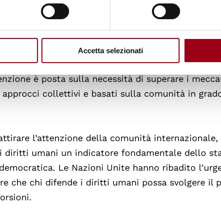
ti umani ha invitato le autorità colombiane ad
caci e complete, adeguate ai rischi specifici affront
ude il rafforzamento dei sistemi di allerta precoce, 
Accetta selezionati
tori interessati e interventi mirati ad affrontare le
tenzione è posta sulla necessità di superare i mecc
approcci collettivi e basati sulla comunità in grad
ttirare l’attenzione della comunità internazionale,
i diritti umani un indicatore fondamentale dello st
e democratica. Le Nazioni Unite hanno ribadito l’urg
ire che chi difende i diritti umani possa svolgere il 
orsioni.