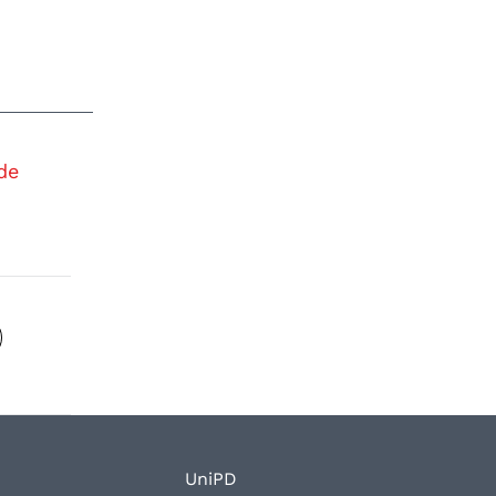
de
UniPD