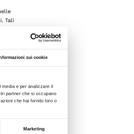
nelle
. Tali
ma di
delle
Informazioni sui cookie
 la
l media e per analizzare il
el
ostri partner che si occupano
velli di
azioni che hai fornito loro o
ti
arie
ri.
Marketing