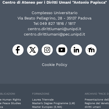
Centro di Ateneo per i Diritti Umani "Antonio Papisca"
Complesso Universitario
Via Beato Pellegrino, 28 - 35137 Padova
Tel 049 827 1816 / 1817
centro.dirittiumani@unipd.it
centro.dirittiumani@pec.unipd.it
Cookie Policy
BLICAZIONI
FORMAZIONE
ARCHIVIO "PACE D
e Human Rights
Laurea Triennale
Presentazione dell
e Peace Studies
Master’s Degree Programme (LM)
Regione del Veneto
rca
Master Europeo (E.MA)
diritti umani