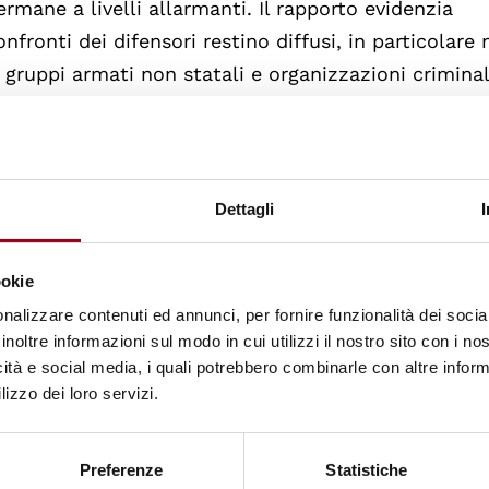
rmane a livelli allarmanti. Il rapporto evidenzia
fronti dei difensori restino diffusi, in particolare 
 gruppi armati non statali e organizzazioni criminali
llo su territori e popolazioni, contribuendo a un cli
la tutela dei diritti alla terra, nella protezione
aria risultano tra i più esposti, mentre la violenza
che si impegnanoper i diritti dei popoli indigeni e 
Dettagli
ookie
della violenza è legata a fattori strutturali, tra cui
nalizzare contenuti ed annunci, per fornire funzionalità dei socia
li in alcune regioni, le dinamiche ancora in corso d
inoltre informazioni sul modo in cui utilizzi il nostro sito con i n
illegali. Il rapporto sottolinea inoltre gli elevati li
icità e social media, i quali potrebbero combinarle con altre inform
lizzo dei loro servizi.
 gli sforzi volti a proteggere i difensori dei dirit
 La debolezza delle indagini e delle risposte giudizi
si e alla mancanza di responsabilità per i perpetrato
Preferenze
Statistiche