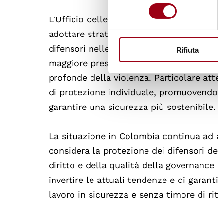
consenso
L’Ufficio delle Nazioni Unite per i dirit
adottare strategie di protezione più effi
difensori nelle diverse regioni. Ciò incl
Rifiuta
maggiore presenza istituzionale nei terri
profonde della violenza. Particolare at
di protezione individuale, promuovendo 
garantire una sicurezza più sostenibile.
La situazione in Colombia continua ad a
considera la protezione dei difensori de
diritto e della qualità della governanc
invertire le attuali tendenze e di garant
lavoro in sicurezza e senza timore di rit