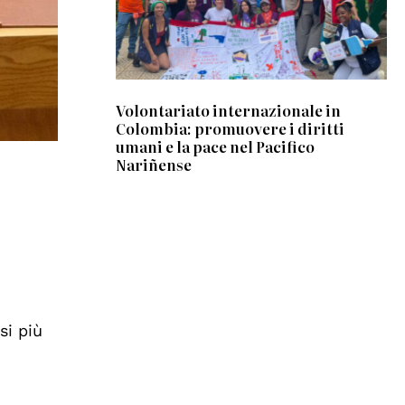
Volontariato internazionale in
Colombia: promuovere i diritti
umani e la pace nel Pacifico
Nariñense
si più