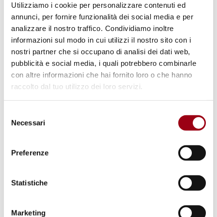
Utilizziamo i cookie per personalizzare contenuti ed
constatazione descrittiva, non certo un avallo
annunci, per fornire funzionalità dei social media e per
normativo. Il già citato punto 45 della
analizzare il nostro traffico. Condividiamo inoltre
informazioni sul modo in cui utilizzi il nostro sito con i
Dichiarazione, omesso nel commento della
nostri partner che si occupano di analisi dei dati web,
Premier, condiziona infatti qualsiasi politica
pubblicità e social media, i quali potrebbero combinarle
migratoria al rispetto della Convenzione:
con altre informazioni che hai fornito loro o che hanno
esattamente il vincolo sul quale il modello
raccolto dal tuo utilizzo dei loro servizi.
Albania ha incontrato significativi ostacoli
Selezione
davanti ai tribunali italiani. E il punto 40
Necessari
del
chiarisce che sono gli Stati a chiedere alla
consenso
Corte di guidarli — non il contrario.
Preferenze
In conclusione, la Dichiarazione di Chișinău ha
Statistiche
il pregio di fotografare con onestà le tensioni
reali che attraversano il sistema CEDU,
Marketing
offrendo agli Stati spazi di dialogo più