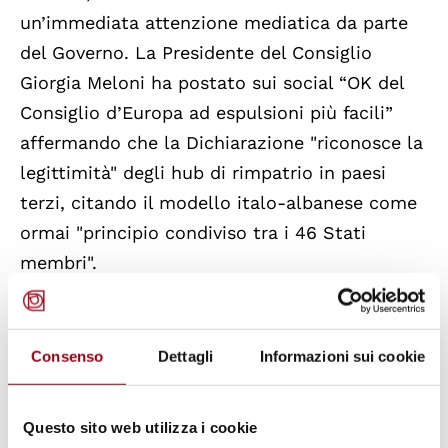
un’immediata attenzione mediatica da parte
del Governo. La Presidente del Consiglio
Giorgia Meloni ha postato sui social “OK del
Consiglio d’Europa ad espulsioni più facili”
affermando che la Dichiarazione "riconosce la
legittimità" degli hub di rimpatrio in paesi
terzi, citando il modello italo-albanese come
ormai "principio condiviso tra i 46 Stati
membri".
La
lettura della Presidente del Consiglio
tuttavia non sembra trovare pieno riscontro
Consenso
Dettagli
Informazioni sui cookie
nel testo originale della Dichiarazione. Il
punto 46 si limita a prendere atto che alcuni
Questo sito web utilizza i cookie
Stati hanno ipotizzato tali soluzioni: una