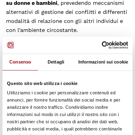
su donne e bambini
, prevedendo meccanismi
alternativi di gestione dei conflitti e differenti
modalità di relazione con gli altri individui e
con l’ambiente circostante.
Al convegno parteciperanno diversi illustri
ospiti provenienti da tutto il mondo, tra cui la
Consenso
Dettagli
Informazioni sui cookie
stessa Sig.ra Abendroth, una rappresentanza
delle donne del
popolo KhoeSan dall’Africa del
Questo sito web utilizza i cookie
Sud,
le donne del
popolo Moso dalla Cina
e
Utilizziamo i cookie per personalizzare contenuti ed
alcune donne del
popolo dei Minangkabau
, la
annunci, per fornire funzionalità dei social media e per
più numerosa società matriarcale del mondo,
analizzare il nostro traffico. Condividiamo inoltre
proveniente dall’
isola di Sumatra
.
informazioni sul modo in cui utilizzi il nostro sito con i
È possibile iscriversi on-line registrandosi sul
nostri partner che si occupano di analisi dei dati web,
pubblicità e social media, i quali potrebbero combinarle
sito: www.associazionelaima.it, entro il 15