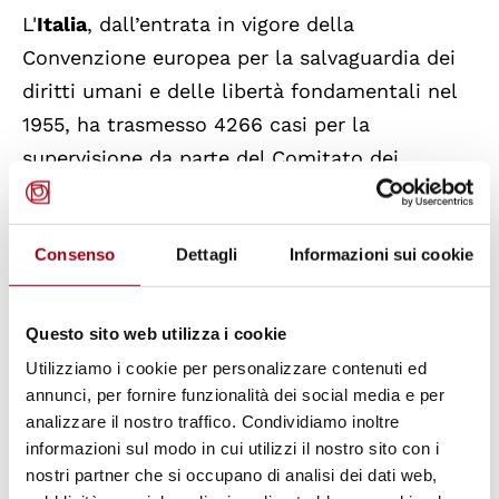
L'
Italia
, dall’entrata in vigore della
Convenzione europea per la salvaguardia dei
diritti umani e delle libertà fondamentali nel
1955, ha trasmesso 4266 casi per la
supervisione da parte del Comitato dei
Ministri e 4082 sono stati conclusi con una
risoluzione finale.
Consenso
Dettagli
Informazioni sui cookie
Attualmente, sotto supervisione del Comitato
dei Ministri ci sono una serie di questioni
Questo sito web utilizza i cookie
inerenti alle azioni delle forze di
sicurezza
, la
Utilizziamo i cookie per personalizzare contenuti ed
protezione contro i maltrattamenti
, la
annunci, per fornire funzionalità dei social media e per
analizzare il nostro traffico. Condividiamo inoltre
migrazione
e la
legalità delle condizioni di
informazioni sul modo in cui utilizzi il nostro sito con i
detenzione e accoglienza
,
la durata dei
nostri partner che si occupano di analisi dei dati web,
processi e dei ricorsi efficaci
, la
protezione