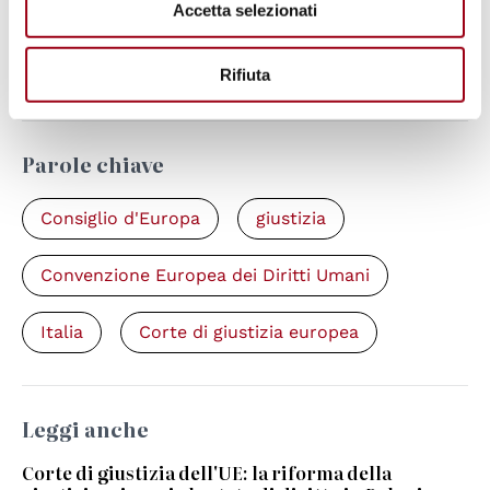
europea dei diritti dell’uomo: sono stati
Accetta selezionati
compiuti progressi nel 2020, malgrado il
Covid, ma sono necessari ulteriori sforzi
Rifiuta
Parole chiave
Consiglio d'Europa
giustizia
Convenzione Europea dei Diritti Umani
Italia
Corte di giustizia europea
Leggi anche
Corte di giustizia dell'UE: la riforma della