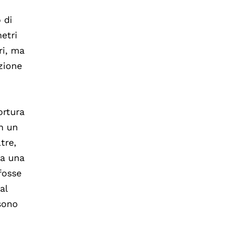
 di
etri
ri, ma
zione
ortura
on un
tre,
va una
fosse
al
 sono