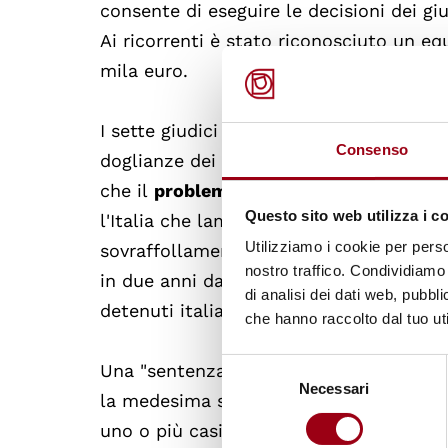
consente di eseguire le decisioni dei gi
Ai ricorrenti è stato riconosciuto un 
mila euro.
I sette giudici della Camera (Seconda se
Consenso
doglianze dei ricorrenti, si sono pronun
che il
problema del sovraffollamento car
Questo sito web utilizza i c
l'Italia che lamentano lo stesso problem
Utilizziamo i cookie per perso
sovraffollamento delle carceri italiane,
nostro traffico. Condividiamo 
in due anni da quota 151% a quota 148%. 
di analisi dei dati web, pubbl
detenuti italiani ad un concreto rischi
che hanno raccolto dal tuo uti
Selezione
Una "sentenza pilota" è adottata quando
Necessari
del
la medesima situazione di violazione de
consenso
uno o più casi tra i molti simili pendenti