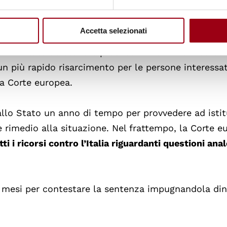
 pendenti. L’obiettivo della procedura delle "sentenz
si alle decisioni della Corte (artt. 1 e 46 CEDU), ris
Accetta selezionati
 ricorsi mettono in evidenza, seguendo le indicazioni
 è invitato ad attivare procedure interne di ricorso
i un più rapido risarcimento per le persone interessa
lla Corte europea.
allo Stato un anno di tempo per provvedere ad istit
e rimedio alla situazione. Nel frattempo, la Corte e
i i ricorsi contro l’Italia riguardanti questioni ana
tre mesi per contestare la sentenza impugnandola di