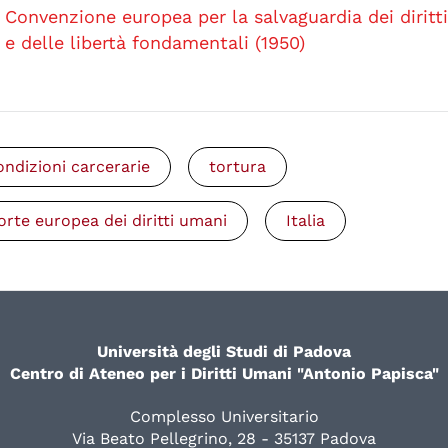
Convenzione europea per la salvaguardia dei diritt
e delle libertà fondamentali (1950)
ondizioni carcerarie
tortura
orte europea dei diritti umani
Italia
Università degli Studi di Padova
Centro di Ateneo per i Diritti Umani "Antonio Papisca"
Complesso Universitario
Via Beato Pellegrino, 28 - 35137 Padova