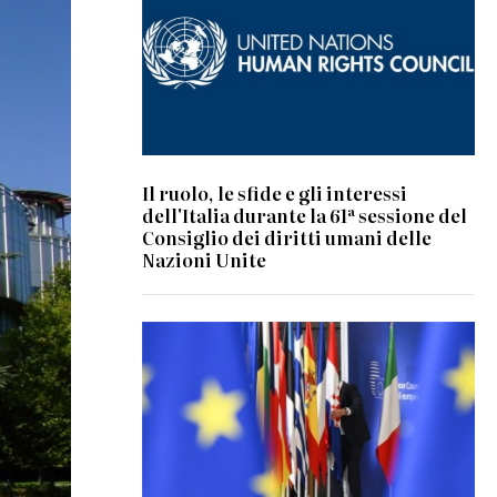
Il ruolo, le sfide e gli interessi
dell'Italia durante la 61ª sessione del
Consiglio dei diritti umani delle
Nazioni Unite
© European Union