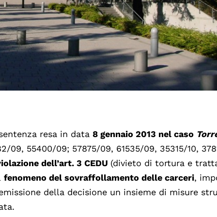
 sentenza resa in data
8 gennaio 2013 nel caso
Torr
82/09, 55400/09; 57875/09, 61535/09, 35315/10, 378
violazione dell’art. 3 CEDU
(divieto di tortura e trat
l
fenomeno del sovraffollamento delle carceri
, im
l'emissione della decisione un insieme di misure stru
ata.