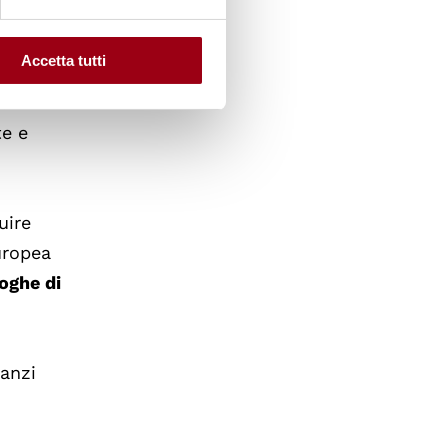
e
olvendo
Accetta tutti
 fornite
 e
te e
uire
uropea
loghe di
nanzi