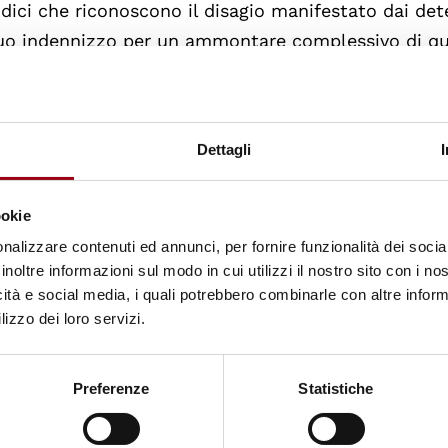
udici che riconoscono il disagio manifestato dai det
equo indennizzo per un ammontare complessivo di qu
zione) chiamati a decidere sul caso, nell'accogliere
Dettagli
ciati con una
sentenza pilota
. La Corte ha infatti
ri
cerario in Italia è strutturale
. Più di 550 casi con
ookie
a sono infatti all'esame della Corte. L'indice di
nalizzare contenuti ed annunci, per fornire funzionalità dei socia
 dopo gli interventi decisi dal governo nel 2010, è p
inoltre informazioni sul modo in cui utilizzi il nostro sito con i n
Si tratta di livelli ancora troppo alti che espongo
icità e social media, i quali potrebbero combinarle con altre inform
o di trattamento degradante e inumano.
lizzo dei loro servizi.
 la Corte riceve un numero rilevante di ricorsi rigu
Preferenze
Statistiche
lla CEDU. In queste circostanze, la Corte può sele
, trattarli in via prioritaria ed estendere le conclus