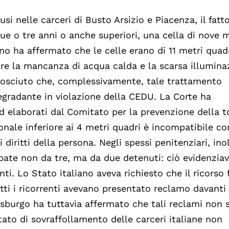
usi nelle carceri di Busto Arsizio e Piacenza, il fatto
ue o tre anni o anche superiori, una cella di nove m
rno ha affermato che le celle erano di 11 metri quad
tre la mancanza di acqua calda e la scarsa illumina
conosciuto che, complessivamente, tale trattamento
gradante in violazione della CEDU. La Corte ha
rd elaborati dal Comitato per la prevenzione della t
onale inferiore ai 4 metri quadri è incompatibile c
diritti della persona. Negli spessi penitenziari, inol
pate non da tre, ma da due detenuti: ciò evidenzia
ti. Lo Stato italiano aveva richiesto che il ricorso 
tti i ricorrenti avevano presentato reclamo davanti 
rasburgo ha tuttavia affermato che tali reclami non
tato di sovraffollamento delle carceri italiane non