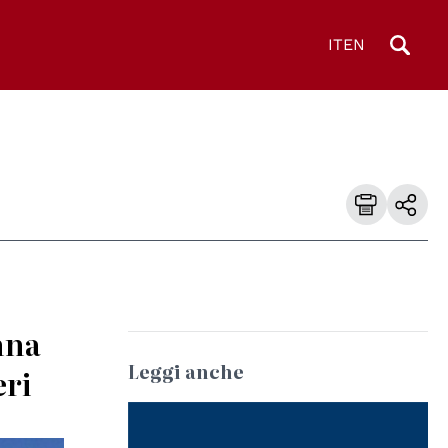
IT
EN
nna
Leggi anche
eri