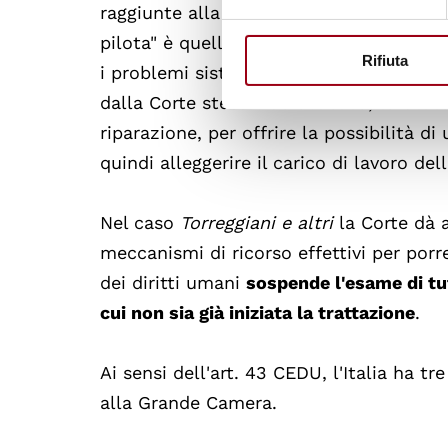
raggiunte alla massa degli altri ricorsi
pilota" è quello di indurre lo ad adeguar
Rifiuta
i problemi sistemici o strutturali che i
dalla Corte stessa. Se del caso, lo Stato
riparazione, per offrire la possibilità d
quindi alleggerire il carico di lavoro de
Nel caso
Torreggiani e altri
la Corte dà 
meccanismi di ricorso effettivi per porr
dei diritti umani
sospende l'esame di tutt
cui non sia già iniziata la trattazione
.
Ai sensi dell'art. 43 CEDU, l'Italia ha 
alla Grande Camera.