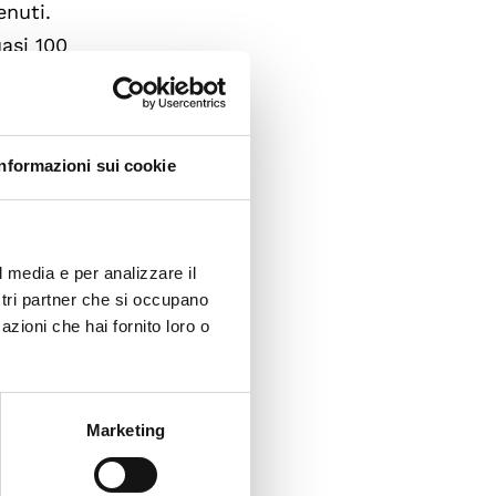
enuti.
asi 100
 le
Informazioni sui cookie
levato
tro
l media e per analizzare il
assato
ostri partner che si occupano
no i
azioni che hai fornito loro o
ardanti
Marketing
zionare
ioni