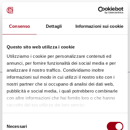
stata nominata Relatrice Speciale sulla
Violenza contro le donne, le sue cause e le
sue conseguenze nel giugno 2009 per un
Consenso
Dettagli
Informazioni sui cookie
periodo di tre anni.
Questo sito web utilizza i cookie
Utilizziamo i cookie per personalizzare contenuti ed
Aggiornato il:
12.01.2012
annunci, per fornire funzionalità dei social media e per
analizzare il nostro traffico. Condividiamo inoltre
informazioni sul modo in cui utilizzi il nostro sito con i
Collegamenti
nostri partner che si occupano di analisi dei dati web,
pubblicità e social media, i quali potrebbero combinarle
OHCHR - Pagina sull'Italia
con altre informazioni che hai fornito loro o che hanno
raccolto dal tuo utilizzo dei loro servizi.
Mandato del Relatore Speciale sulla
Violenza contro le Donne, le sue cause e
Selezione
le sue conseguenze
Necessari
del