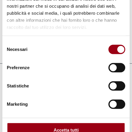
ReCUI.
nostri partner che si occupano di analisi dei dati web,
pubblicità e social media, i quali potrebbero combinarle
con altre informazioni che hai fornito loro o che hanno
Per maggiori informazioni consultare il
raccolto dal tuo utilizzo dei loro servizi.
programma allegato.
Selezione
Necessari
del
Aggiornato il:
06.01.2025
consenso
Preferenze
Documenti
Statistiche
Programma Convegno ReCUI 2025
(pdf,
176.59 KB)
Marketing
Collegamenti
Accetta tutti