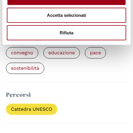
“Imparare per una pace sostenibile”,
Roma, 24 Gennaio 2025
Accetta selezionati
Rifiuta
Parole chiave
convegno
educazione
pace
sostenibilità
Percorsi
Cattedra UNESCO