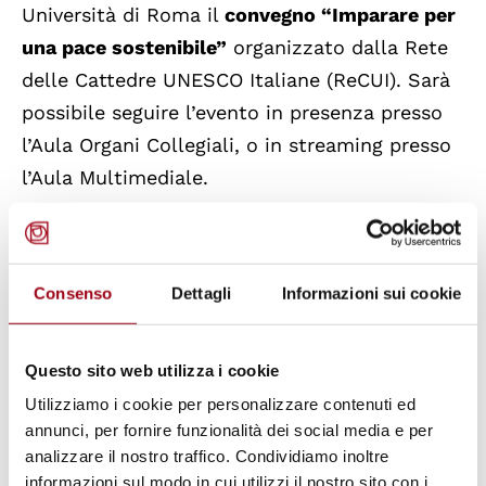
Università di Roma il
convegno “Imparare per
una pace sostenibile”
organizzato dalla Rete
delle Cattedre UNESCO Italiane (ReCUI). Sarà
possibile seguire l’evento in presenza presso
l’Aula Organi Collegiali, o in streaming presso
l’Aula Multimediale.
Il convegno sarà suddiviso in una prima
sessione mattutina dedicata alla discussione
Consenso
Dettagli
Informazioni sui cookie
di tematiche quali la pace, lo sviluppo
culturale ed economico e il welfare socio-
Questo sito web utilizza i cookie
sanitario in un’ottica inclusiva e sostenibile, e
il lavoro svolto dalle Cattedre UNESCO;
Utilizziamo i cookie per personalizzare contenuti ed
annunci, per fornire funzionalità dei social media e per
seguirà poi una seconda sessione pomeridiana
analizzare il nostro traffico. Condividiamo inoltre
durante la quale si svolgerà l’Assemblea
informazioni sul modo in cui utilizzi il nostro sito con i