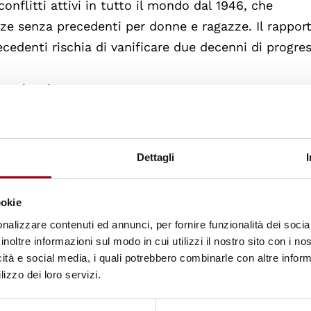
nflitti attivi in tutto il mondo dal 1946, che
ze senza precedenti per donne e ragazze. Il rappor
edenti rischia di vanificare due decenni di progres
artecipazione
ione rende la pace più duratura, le donne rimangono
fatti, la
Risoluzione 1325
dell'anno 2000 rappresen
onne, pace e sicurezza. Il Consiglio di Sicurezza de
Dettagli
zione per riaffermare il ruolo importante che
soluzione dei conflitti armati, nei negoziati di pac
ookie
pace, nella risposta umanitaria e nella ricostruzi
nalizzare contenuti ed annunci, per fornire funzionalità dei socia
ocessi di pace su 10 non presentavano alcuna negozi
inoltre informazioni sul modo in cui utilizzi il nostro sito con i n
o il 7% dei negoziatori e il 14% dei mediatori a live
icità e social media, i quali potrebbero combinarle con altre inform
lizzo dei loro servizi.