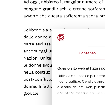
Ad oggi, abbiamo il maggior numero di co
pongono grandi rischi e creano sofferen
avverte che questa sofferenza senza prec
Sebbene sia stato dimostrato che la p
delle donne alle politiche di pacificaz
parte escluse dai processi decisionali. In
ancora oggi una risoluzione storica su d
Consenso
Nazioni Unite ha adottato questa risolu
le donne svolgono nella prevenzione e ri
Questo sito web utilizza i c
nella costruzione e mantenimento della 
Utilizziamo i cookie per perso
post-conflitto.Tuttavia, nel 2024, 9 pr
nostro traffico. Condividiamo 
donna. Infatti, le donne costituivano sol
di analisi dei dati web, pubbl
globale.
che hanno raccolto dal tuo uti
Selezione