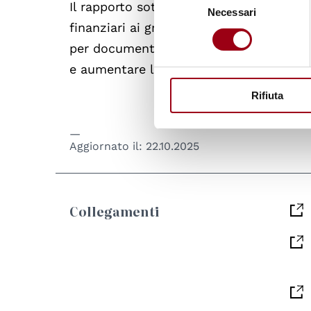
Il rapporto sottolinea la necessità di dat
Necessari
del
finanziari ai gruppi di donne in prima li
consenso
per documentare le violazioni dei diritti
e aumentare la partecipazione delle donn
Rifiuta
Aggiornato il:
22.10.2025
Collegamenti