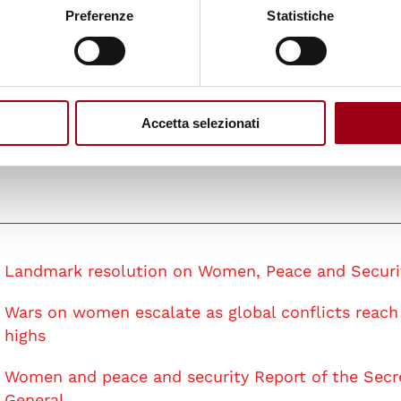
i affidabili e accurati, la necessità di aiuti
Preferenze
Statistiche
nea nelle zone di conflitto, modi
 umani nelle aree colpite dai conflitti
e nei processi di prevenzione e risoluzione dei con
Accetta selezionati
Landmark resolution on Women, Peace and Securi
Wars on women escalate as global conflicts reach
highs
Women and peace and security Report of the Secr
General