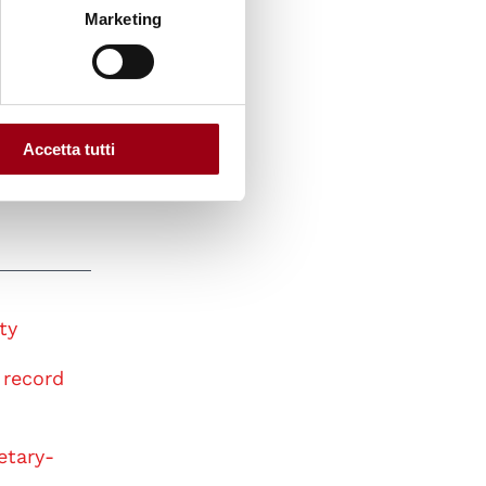
Marketing
flitti.
Accetta tutti
ty
 record
etary-