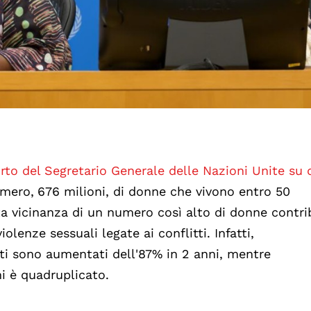
rto del Segretario Generale delle Nazioni Unite su
umero,
676 milioni, di donne che vivono entro 50
tta vicinanza di un numero così alto di donne contri
iolenze sessuali legate ai conflitti. Infatti,
esti sono aumentati dell'87% in 2 anni, mentre
i è quadruplicato.