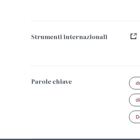
Strumenti internazionali
Parole chiave
d
d
D