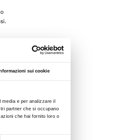
to
si.
 in gran
ta
lle
Informazioni sui cookie
e,
one
l media e per analizzare il
atrice
ostri partner che si occupano
llo
azioni che hai fornito loro o