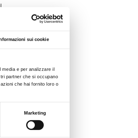
l
le
.
Informazioni sui cookie
de ad
molte
l media e per analizzare il
a
ostri partner che si occupano
azioni che hai fornito loro o
ibilità
Marketing
 possono