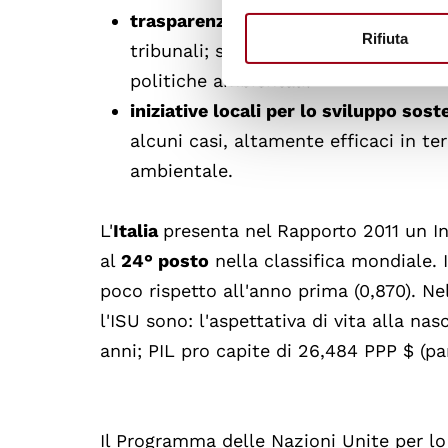
trasparenza e comitati di controllo 
Rifiuta
tribunali; si tratta, infatti, di fatto
politiche ambientali.
iniziative locali per lo sviluppo sost
alcuni casi, altamente efficaci in ter
ambientale.
L'
Italia
presenta nel Rapporto 2011 un I
al
24° posto
nella classifica mondiale. 
poco rispetto all'anno prima (0,870). Nel
l'ISU sono: l'aspettativa di vita alla nas
anni; PIL pro capite di 26,484 PPP $ (pa
Il Programma delle Nazioni Unite per lo