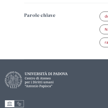
Parole chiave
d
N
r