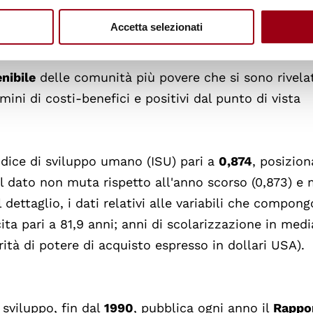
indipendenti
sia dei media, della società civile e dei
Accetta selezionati
ri chiave per il coinvolgimento civile nelle decisioni su
enibile
delle comunità più povere che si sono rivelat
mini di costi-benefici e positivi dal punto di vista
ndice di sviluppo umano (ISU) pari a
0,874
, posizio
Il dato non muta rispetto all'anno scorso (0,873) e 
 dettaglio, i dati relativi alle variabili che compon
cita pari a 81,9 anni; anni di scolarizzazione in medi
rità di potere di acquisto espresso in dollari USA).
 sviluppo, fin dal
1990
, pubblica ogni anno il
Rappo