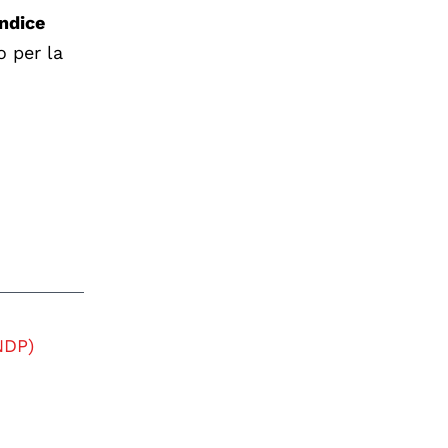
Indice
o per la
NDP)