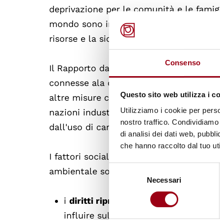
deprivazione per le comunità e le famig
mondo sono imputabili a fattori ambient
risorse e la siccità, che perpetuano un 
Consenso
Il Rapporto da' prova del fatto che ment
connesse ala crescita del reddito nazio
Questo sito web utilizza i c
altre misure chiave dello sviluppo uma
Utilizziamo i cookie per perso
nazioni industrializzate avanzate stan
nostro traffico. Condividiamo 
dall'uso di carbone mantenendo invariato 
di analisi dei dati web, pubbl
che hanno raccolto dal tuo uti
I fattori sociali presi in analisi dal Ra
Selezione
ambientale sono:
Necessari
del
consenso
i
diritti riproduttivi
, le cure mediche
influire sul fronte dell'ineguaglianza