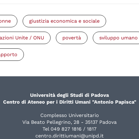
onne
giustizia economica e sociale
azioni Unite / ONU
povertà
sviluppo umano
apporto
Università degli Studi di Padova
Centro di Ateneo per i Diritti Umani "Antonio Papisca"
Complesso Universitario
Via Beato Pellegrino, 28 - 35137 Padova
Tel 049 827 1816 / 1817
centro.dirittiumani@unipd.it