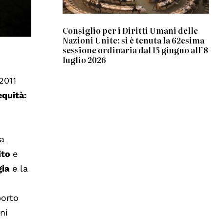
Consiglio per i Diritti Umani delle
Nazioni Unite: si è tenuta la 62esima
sessione ordinaria dal 15 giugno all’8
luglio 2026
2011
equità:
la
ito
e
gia
e la
porto
ni