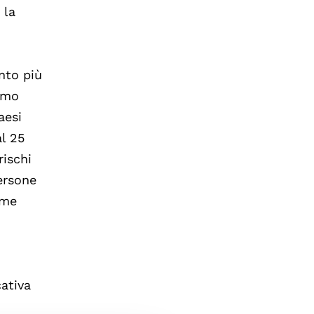
 la
nto più
itmo
aesi
al 25
rischi
ersone
ome
cativa