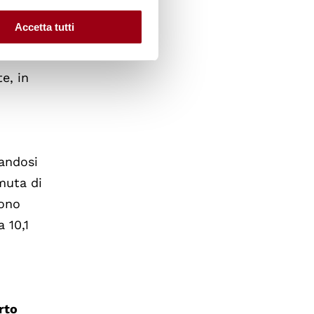
Accetta tutti
lle
e, in
nandosi
muta di
gono
a 10,1
rto