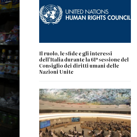
Il ruolo, le sfide e gli interessi
dell'Italia durante la 61ª sessione del
Consiglio dei diritti umani delle
Nazioni Unite
© UN Photo/Jess Hoffman