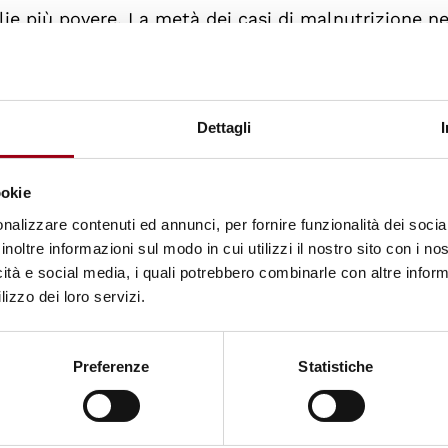
lie più povere. La metà dei casi di malnutrizione ne
ali quali l'
inquinamento
dell'acqua, la
scarsità
del
circolo vizioso di
impoverimento e danno ecologico
Dettagli
re le emissioni di anidride carbonica sono risultate
nale, il consumo di carburanti fossili non corrispon
ookie
no, cioè la
speranza di vita
e l'
educazione
. Infatti, 
nalizzare contenuti ed annunci, per fornire funzionalità dei socia
no riducendo la loro impronta ecologica determinat
inoltre informazioni sul modo in cui utilizzi il nostro sito con i n
il loro livello di crescita.
icità e social media, i quali potrebbero combinarle con altre inform
lizzo dei loro servizi.
pporto, che non sono solitamente associati alla sosten
Preferenze
Statistiche
 e l'accesso a metodi contraccettivi; tali elementi
 di genere e della povertà.