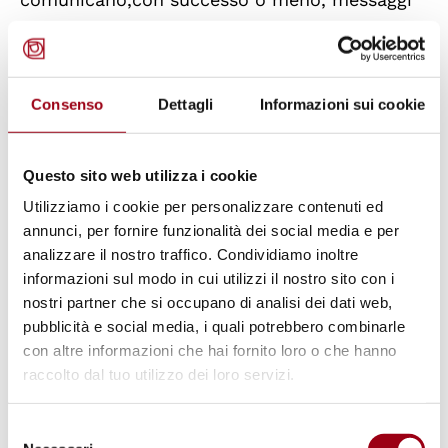
cruciali al pubblico.
Il programma riconosce che le arti offrono
Consenso
Dettagli
Informazioni sui cookie
uno spazio unico per la
catarsi collettiva, la
guarigione e la libertà di espressione
, valori
Questo sito web utilizza i cookie
che i regimi repressivi hanno storicamente
Utilizziamo i cookie per personalizzare contenuti ed
cercato di sopprimere. In un momento in cui i
annunci, per fornire funzionalità dei social media e per
principi fondamentali della Dichiarazione
analizzare il nostro traffico. Condividiamo inoltre
Universale dei Diritti Umani sono messi in
informazioni sul modo in cui utilizzi il nostro sito con i
discussione in tutto il mondo, questo corso
nostri partner che si occupano di analisi dei dati web,
pubblicità e social media, i quali potrebbero combinarle
invita gli studenti a riflettere, dibattere e
con altre informazioni che hai fornito loro o che hanno
immaginare futuri alternativi.
raccolto dal tuo utilizzo dei loro servizi.
Le candidature devono essere presentate
Selezione