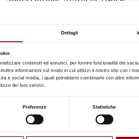
didattiche sulla CEDU pubblicata
dal Consiglio d’Europa
Dettagli
23.02.2026
ookie
nalizzare contenuti ed annunci, per fornire funzionalità dei socia
inoltre informazioni sul modo in cui utilizzi il nostro sito con i n
icità e social media, i quali potrebbero combinarle con altre inform
© Ministry for Foreign Affairs of Finland
lizzo dei loro servizi.
Preferenze
Statistiche