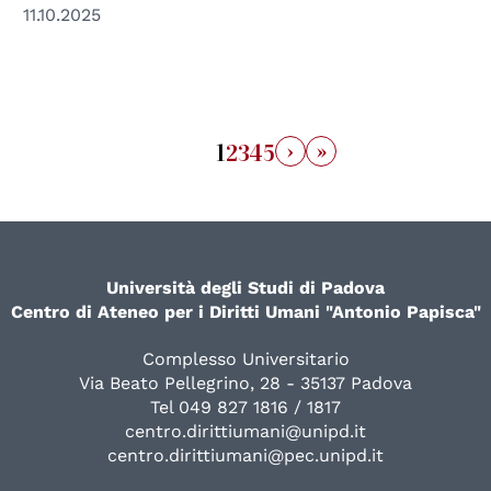
11.10.2025
›
»
1
2
3
4
5
Università degli Studi di Padova
Centro di Ateneo per i Diritti Umani "Antonio Papisca"
Complesso Universitario
Via Beato Pellegrino, 28 - 35137 Padova
Tel 049 827 1816 / 1817
centro.dirittiumani@unipd.it
centro.dirittiumani@pec.unipd.it