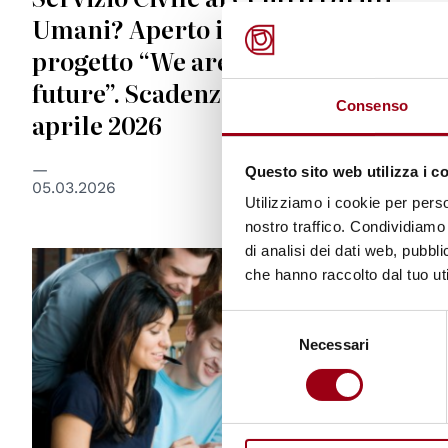
Umani? Aperto il bando per il
progetto “We are not just the
future”. Scadenza domande: 16
Consenso
aprile 2026
Questo sito web utilizza i c
05.03.2026
Utilizziamo i cookie per perso
nostro traffico. Condividiamo 
di analisi dei dati web, pubbl
© shutterstock unipd
che hanno raccolto dal tuo uti
Selezione
Necessari
del
consenso