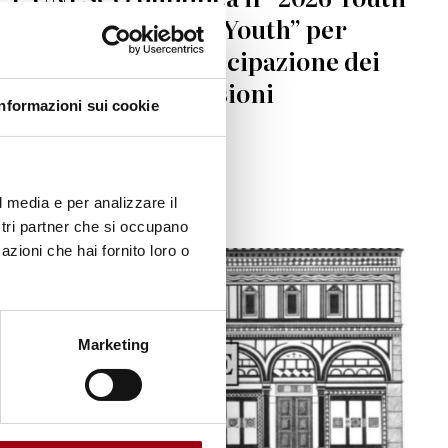
Report: Lead with Youth” per
rafforzare la partecipazione dei
giovani nelle decisioni
Informazioni sui cookie
sull’istruzione
15.02.2026
l media e per analizzare il
ostri partner che si occupano
azioni che hai fornito loro o
Marketing