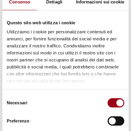
un alloggio popolare in Italia
Consenso
Dettagli
Informazioni sui cookie
relativo alla comunicazione n.
222/2021
Questo sito web utilizza i cookie
Utilizziamo i cookie per personalizzare contenuti ed
01.07.2026
annunci, per fornire funzionalità dei social media e per
analizzare il nostro traffico. Condividiamo inoltre
informazioni sul modo in cui utilizzi il nostro sito con i
nostri partner che si occupano di analisi dei dati web,
pubblicità e social media, i quali potrebbero combinarle
con altre informazioni che hai fornito loro o che hanno
raccolto dal tuo utilizzo dei loro servizi.
Selezione
Necessari
del
consenso
Preferenze